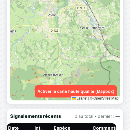
Activer la carte haute qualité (Mapbox)
Leaflet
|
© OpenStreetMap
Signalements récents
0 au total • dernier : —
Date
Int.
Espèce
Commentaire