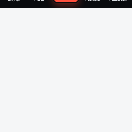
Accueil
Carte
Conseils
Connexion
reconnaître, soigner, quand consulter
Filtres
Affichage des 30 derniers jours
Période
Espèce
Intensité min
1
/5
Intensité max
5
/5
Appliquer