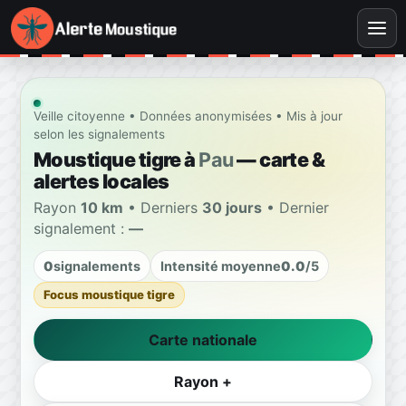
Veille citoyenne • Données anonymisées • Mis à jour
selon les signalements
Moustique tigre à
Pau
— carte &
alertes locales
Rayon
10 km
• Derniers
30 jours
• Dernier
signalement :
—
0
signalements
Intensité moyenne
0.0
/5
Focus moustique tigre
Carte nationale
Rayon +