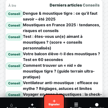
Derniers articles
Conseils
À lire
Dengue & moustique tigre : ce qu’il faut
Conseil
savoir – été 2025
Moustiques en France 2025 : tendances,
Conseil
risques et conseils
Test : êtes-vous un(e) aimant à
Conseil
moustiques ? (score + conseils
personnalisés)
Votre balcon élève-t-il des moustiques ?
Conseil
Test en 60 secondes
Comment trouver un « nid » de
Conseil
moustique tigre ? (guide terrain ultra-
pratique)
Ventilateur anti-moustique : efficace ou
Conseil
mythe ? Réglages, astuces et limites
Voyager en zone à moustiques : la check-
Conseil
list avant départ
＋
⌂
⌖
☰
●
Signaler
Piqûre de moustique infectée :
Conseil