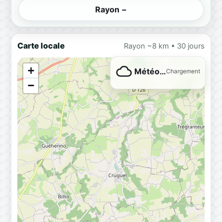
Rayon −
Carte locale
Rayon ~8 km • 30 jours
+
Météo…
Chargement
−