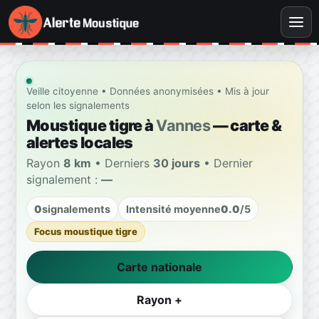
Veille citoyenne • Données anonymisées • Mis à jour
selon les signalements
Moustique tigre à
Vannes
— carte &
alertes locales
Rayon
8 km
• Derniers
30 jours
• Dernier
signalement :
—
0
signalements
Intensité moyenne
0.0
/5
Focus moustique tigre
Carte nationale
Rayon +