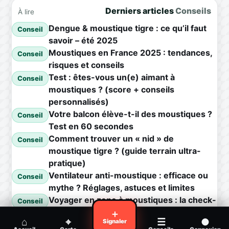
Derniers articles
Conseils
À lire
Dengue & moustique tigre : ce qu’il faut
Conseil
savoir – été 2025
Moustiques en France 2025 : tendances,
Conseil
risques et conseils
Test : êtes-vous un(e) aimant à
Conseil
moustiques ? (score + conseils
personnalisés)
Votre balcon élève-t-il des moustiques ?
Conseil
Test en 60 secondes
Comment trouver un « nid » de
Conseil
moustique tigre ? (guide terrain ultra-
pratique)
Ventilateur anti-moustique : efficace ou
Conseil
mythe ? Réglages, astuces et limites
Voyager en zone à moustiques : la check-
Conseil
list avant départ
＋
⌂
⌖
☰
●
Signaler
Piqûre de moustique infectée :
Conseil