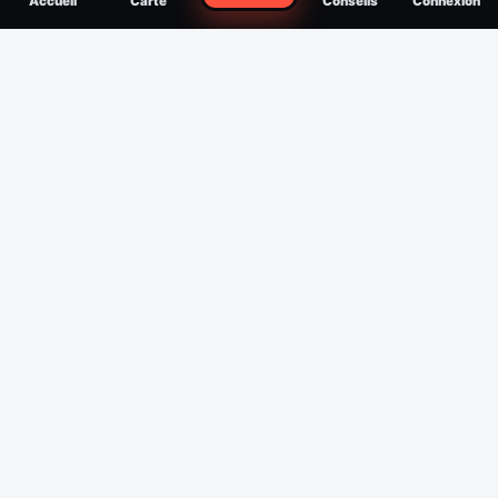
Accueil
Carte
Conseils
Connexion
reconnaître, soigner, quand consulter
Filtres
Affichage des 30 derniers jours
Période
Espèce
Intensité min
1
/5
Intensité max
5
/5
Appliquer