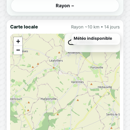
Rayon −
Carte locale
Rayon ~10 km • 14 jours
Météo indisponible
+
Météo…
Chargement
−