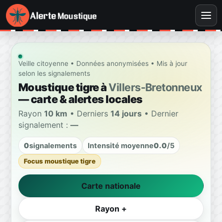
Veille citoyenne • Données anonymisées • Mis à jour
selon les signalements
Moustique tigre à
Villers-Bretonneux
— carte & alertes locales
Rayon
10 km
• Derniers
14 jours
• Dernier
signalement :
—
0
signalements
Intensité moyenne
0.0
/5
Focus moustique tigre
Carte nationale
Rayon +