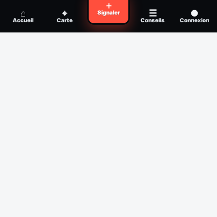
Voyager en zone à moustiques : la check-
＋
Conseil
⌂
⌖
☰
●
Signaler
list avant départ
Accueil
Carte
Conseils
Connexion
Piqûre de moustique infectée :
Conseil
reconnaître, soigner, quand consulter
Filtres
Affichage des 14 derniers jours
Période
Espèce
Intensité min
1
/5
Intensité max
5
/5