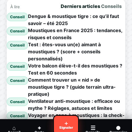
Derniers articles
Conseils
À lire
Dengue & moustique tigre : ce qu’il faut
Conseil
savoir – été 2025
Moustiques en France 2025 : tendances,
Conseil
risques et conseils
Test : êtes-vous un(e) aimant à
Conseil
moustiques ? (score + conseils
personnalisés)
Votre balcon élève-t-il des moustiques ?
Conseil
Test en 60 secondes
Comment trouver un « nid » de
Conseil
moustique tigre ? (guide terrain ultra-
pratique)
Ventilateur anti-moustique : efficace ou
Conseil
mythe ? Réglages, astuces et limites
Voyager en zone à moustiques : la check-
Conseil
list avant départ
＋
⌂
⌖
☰
●
Signaler
Piqûre de moustique infectée :
Conseil