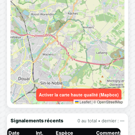
Activer la carte haute qualité (Mapbox)
Leaflet
|
© OpenStreetMap
Signalements récents
0 au total • dernier : —
Date
Int.
Espèce
Commentaire