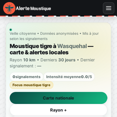
Veille citoyenne • Données anonymisées • Mis à jour
selon les signalements
Moustique tigre à
Wasquehal
—
carte & alertes locales
Rayon
10 km
• Derniers
30 jours
• Dernier
signalement :
—
0
signalements
Intensité moyenne
0.0
/5
Focus moustique tigre
Carte nationale
Rayon +