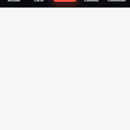
Accueil
Carte
Conseils
Connexion
reconnaître, soigner, quand consulter
Filtres
Affichage des 30 derniers jours
Période
Espèce
Intensité min
1
/5
Intensité max
5
/5
Appliquer