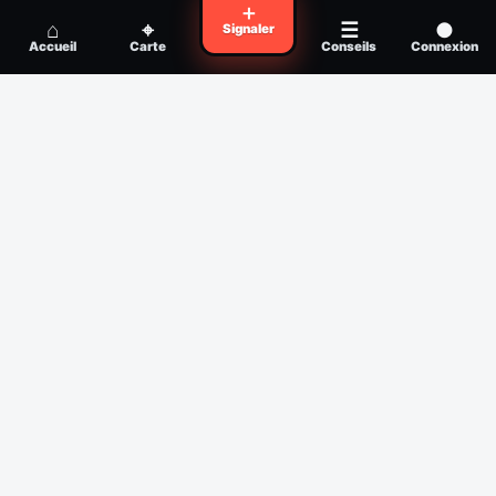
Voyager en zone à moustiques : la check-
＋
Conseil
⌂
⌖
☰
●
Signaler
list avant départ
Accueil
Carte
Conseils
Connexion
Piqûre de moustique infectée :
Conseil
reconnaître, soigner, quand consulter
Filtres
Affichage des 30 derniers jours
Période
Espèce
Intensité min
1
/5
Intensité max
5
/5