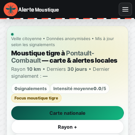
Veille citoyenne • Données anonymisées • Mis à jour
selon les signalements
Moustique tigre à
Pontault-
Combault
— carte & alertes locales
Rayon
10 km
• Derniers
30 jours
• Dernier
signalement :
—
0
signalements
Intensité moyenne
0.0
/5
Focus moustique tigre
Carte nationale
Rayon +