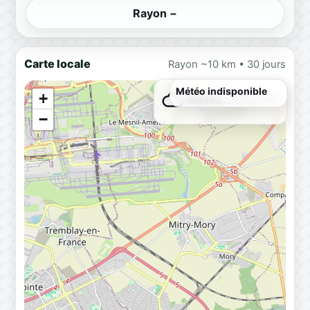
Rayon −
Carte locale
Rayon ~10 km • 30 jours
+
Météo…
Chargement
−