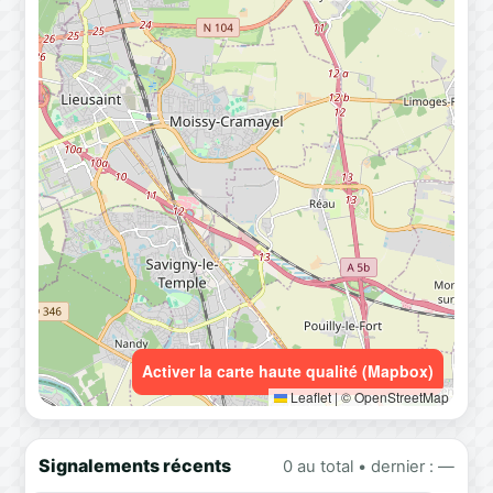
Activer la carte haute qualité (Mapbox)
Leaflet
|
© OpenStreetMap
Signalements récents
0 au total • dernier : —