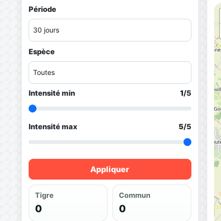
Période
Espèce
Intensité min
1
/5
Intensité max
5
/5
Appliquer
Tigre
Commun
0
0