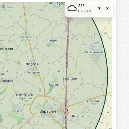
21°
×
▾
Couvert