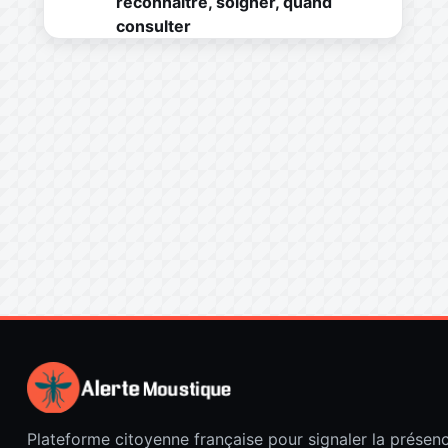
reconnaître, soigner, quand
consulter
Plateforme citoyenne française pour signaler la présen