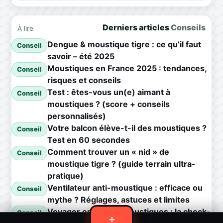
Derniers articles
Conseils
À lire
Dengue & moustique tigre : ce qu’il faut
Conseil
savoir – été 2025
Moustiques en France 2025 : tendances,
Conseil
risques et conseils
Test : êtes-vous un(e) aimant à
Conseil
moustiques ? (score + conseils
personnalisés)
Votre balcon élève-t-il des moustiques ?
Conseil
Test en 60 secondes
Comment trouver un « nid » de
Conseil
moustique tigre ? (guide terrain ultra-
pratique)
Ventilateur anti-moustique : efficace ou
Conseil
mythe ? Réglages, astuces et limites
Voyager en zone à moustiques : la check-
Conseil
＋