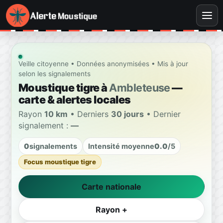
Veille citoyenne • Données anonymisées • Mis à jour
selon les signalements
Moustique tigre à
Ambleteuse
—
carte & alertes locales
Rayon
10 km
• Derniers
30 jours
• Dernier
signalement :
—
0
signalements
Intensité moyenne
0.0
/5
Focus moustique tigre
Carte nationale
Rayon +