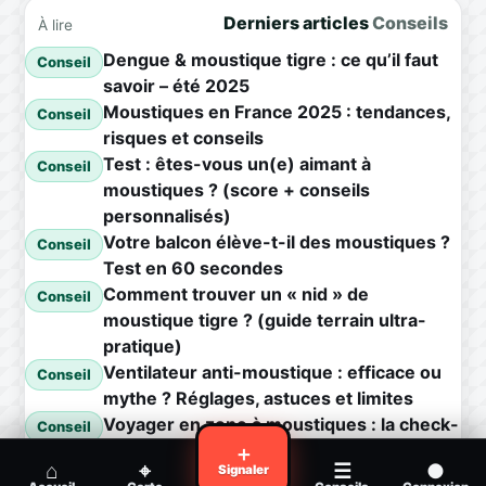
Derniers articles
Conseils
À lire
Dengue & moustique tigre : ce qu’il faut
Conseil
savoir – été 2025
Moustiques en France 2025 : tendances,
Conseil
risques et conseils
Test : êtes-vous un(e) aimant à
Conseil
moustiques ? (score + conseils
personnalisés)
Votre balcon élève-t-il des moustiques ?
Conseil
Test en 60 secondes
Comment trouver un « nid » de
Conseil
moustique tigre ? (guide terrain ultra-
pratique)
Ventilateur anti-moustique : efficace ou
Conseil
mythe ? Réglages, astuces et limites
Voyager en zone à moustiques : la check-
Conseil
list avant départ
＋
⌂
⌖
☰
●
Signaler
Piqûre de moustique infectée :
Conseil