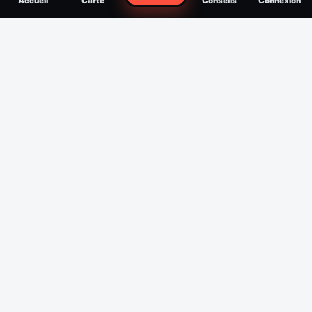
Accueil
Carte
Conseils
Connexion
reconnaître, soigner, quand consulter
Filtres
Affichage des 30 derniers jours
Période
Espèce
Intensité min
1
/5
Intensité max
5
/5
Appliquer