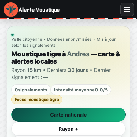
Veille citoyenne • Données anonymisées • Mis à jour
selon les signalements
Moustique tigre à
Andres
— carte &
alertes locales
Rayon
15 km
• Derniers
30 jours
• Dernier
signalement :
—
0
signalements
Intensité moyenne
0.0
/5
Focus moustique tigre
Carte nationale
Rayon +