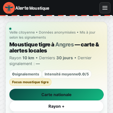
Veille citoyenne • Données anonymisées • Mis à jour
selon les signalements
Moustique tigre à
Angres
— carte &
alertes locales
Rayon
10 km
• Derniers
30 jours
• Dernier
signalement :
—
0
signalements
Intensité moyenne
0.0
/5
Focus moustique tigre
Carte nationale
Rayon +