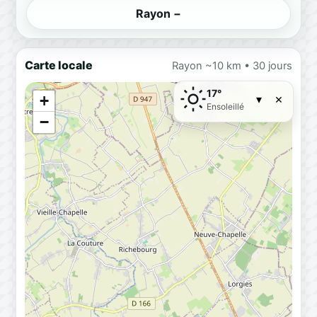
Rayon −
Carte locale
Rayon ~10 km • 30 jours
17°
×
+
▾
Ensoleillé
−