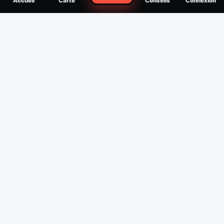
Accueil
Carte
Conseils
Connexion
reconnaître, soigner, quand consulter
Filtres
Affichage des 30 derniers jours
Période
Espèce
Intensité min
1
/5
Intensité max
5
/5
Appliquer