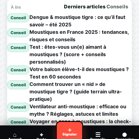
Derniers articles
Conseils
À lire
Dengue & moustique tigre : ce qu’il faut
Conseil
savoir – été 2025
Moustiques en France 2025 : tendances,
Conseil
risques et conseils
Test : êtes-vous un(e) aimant à
Conseil
moustiques ? (score + conseils
personnalisés)
Votre balcon élève-t-il des moustiques ?
Conseil
Test en 60 secondes
Comment trouver un « nid » de
Conseil
moustique tigre ? (guide terrain ultra-
pratique)
Ventilateur anti-moustique : efficace ou
Conseil
mythe ? Réglages, astuces et limites
Voyager en zone à moustiques : la check-
Conseil
list avant départ
＋
⌂
⌖
☰
●
Signaler
Piqûre de moustique infectée :
Conseil