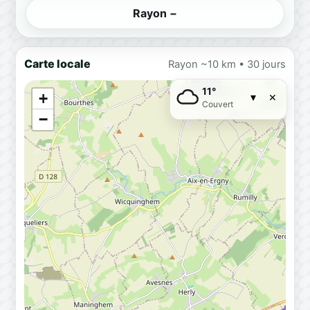
Rayon −
Carte locale
Rayon ~10 km • 30 jours
11°
×
+
▾
Couvert
−