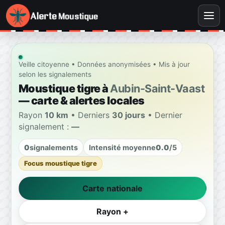
Veille citoyenne • Données anonymisées • Mis à jour
selon les signalements
Moustique tigre à
Aubin-Saint-Vaast
— carte & alertes locales
Rayon
10 km
• Derniers
30 jours
• Dernier
signalement :
—
0
signalements
Intensité moyenne
0.0
/5
Focus moustique tigre
Carte nationale
Rayon +