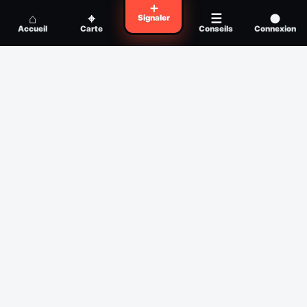
Voyager en zone à moustiques : la check-
＋
Conseil
⌂
⌖
☰
●
Signaler
list avant départ
Accueil
Carte
Conseils
Connexion
Piqûre de moustique infectée :
Conseil
reconnaître, soigner, quand consulter
Filtres
Affichage des 30 derniers jours
Période
Espèce
Intensité min
1
/5
Intensité max
5
/5