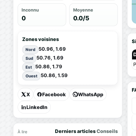
Inconnu
Moyenne
0
0.0/5
Zones voisines
S
50.96, 1.69
Nord
50.76, 1.69
Sud
P
50.86, 1.79
Est
50.86, 1.59
Ouest
F
X
Facebook
WhatsApp
LinkedIn
Derniers articles
Conseils
À lire