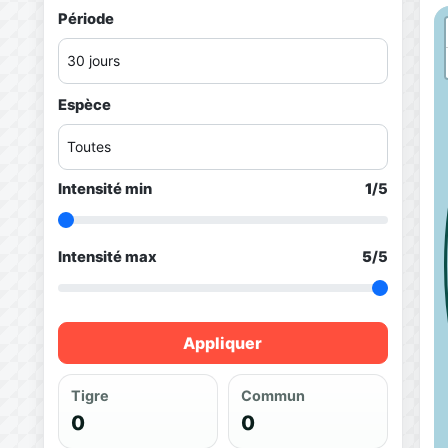
Période
Espèce
Intensité min
1
/5
Intensité max
5
/5
Appliquer
Tigre
Commun
0
0