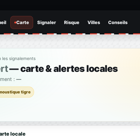
eil
Carte
Signaler
Risque
Villes
Conseils
n les signalements
rt
— carte & alertes locales
ement :
—
moustique tigre
arte locale