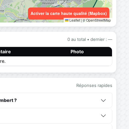
Activer la carte haute qualité (Mapbox)
Leaflet
|
© OpenStreetMap
0 au total • dernier : —
aire
Photo
re.
Réponses rapides
mbert ?