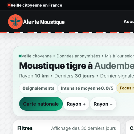
Veille citoyenne en France
Accu
Veille citoyenne • Données anonymisées • Mis à jour selo
Moustique tigre à
Audembe
Rayon
10 km
• Derniers
30 jours
• Dernier signal
0
signalements
Intensité moyenne
0.0
/5
Focus 
Carte nationale
Rayon +
Rayon −
Filtres
C
Affichage des 30 derniers jours