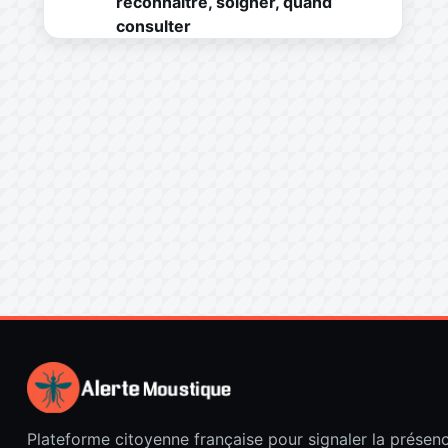
reconnaître, soigner, quand
consulter
Plateforme citoyenne française pour signaler la présen