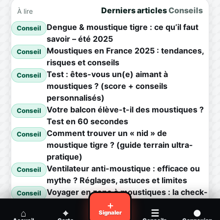
Derniers articles
Conseils
À lire
Dengue & moustique tigre : ce qu’il faut
Conseil
savoir – été 2025
Moustiques en France 2025 : tendances,
Conseil
risques et conseils
Test : êtes-vous un(e) aimant à
Conseil
moustiques ? (score + conseils
personnalisés)
Votre balcon élève-t-il des moustiques ?
Conseil
Test en 60 secondes
Comment trouver un « nid » de
Conseil
moustique tigre ? (guide terrain ultra-
pratique)
Ventilateur anti-moustique : efficace ou
Conseil
mythe ? Réglages, astuces et limites
Voyager en zone à moustiques : la check-
Conseil
list avant départ
＋
⌂
⌖
☰
●
Signaler
Piqûre de moustique infectée :
Conseil