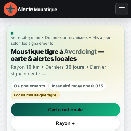
Veille citoyenne • Données anonymisées • Mis à jour
selon les signalements
Moustique tigre à
Averdoingt
—
carte & alertes locales
Rayon
10 km
• Derniers
30 jours
• Dernier
signalement :
—
0
signalements
Intensité moyenne
0.0
/5
Focus moustique tigre
Carte nationale
Rayon +