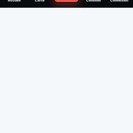
Accueil
Carte
Conseils
Connexion
reconnaître, soigner, quand consulter
Filtres
Affichage des 30 derniers jours
Période
Espèce
Intensité min
1
/5
Intensité max
5
/5
Appliquer