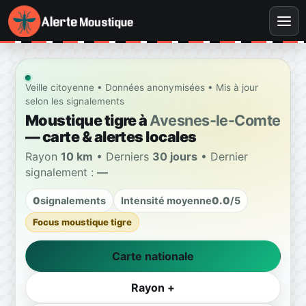
Veille citoyenne • Données anonymisées • Mis à jour
selon les signalements
Moustique tigre à
Avesnes-le-Comte
— carte & alertes locales
Rayon
10 km
• Derniers
30 jours
• Dernier
signalement :
—
0
signalements
Intensité moyenne
0.0
/5
Focus moustique tigre
Carte nationale
Rayon +