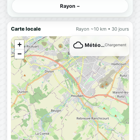
Rayon −
Carte locale
Rayon ~10 km • 30 jours
+
Météo…
Chargement
−