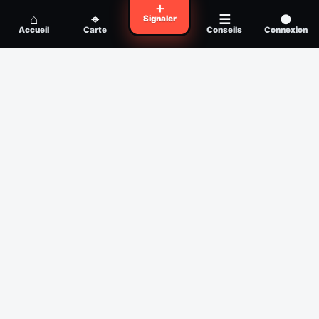
Voyager en zone à moustiques : la check-
＋
Conseil
⌂
⌖
☰
●
Signaler
list avant départ
Accueil
Carte
Conseils
Connexion
Piqûre de moustique infectée :
Conseil
reconnaître, soigner, quand consulter
Filtres
Affichage des 30 derniers jours
Période
Espèce
Intensité min
1
/5
Intensité max
5
/5