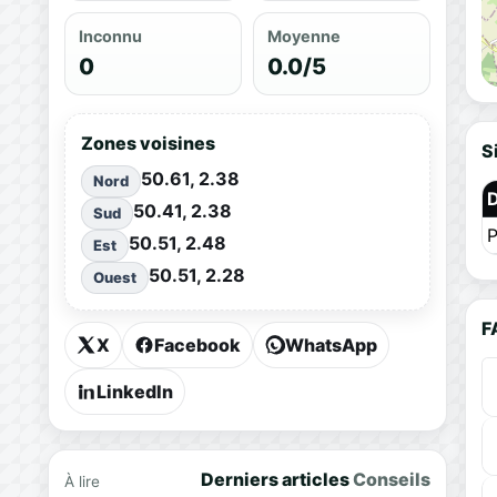
Inconnu
Moyenne
0
0.0/5
Zones voisines
S
50.61, 2.38
Nord
50.41, 2.38
Sud
P
50.51, 2.48
Est
50.51, 2.28
Ouest
F
X
Facebook
WhatsApp
LinkedIn
Derniers articles
Conseils
À lire