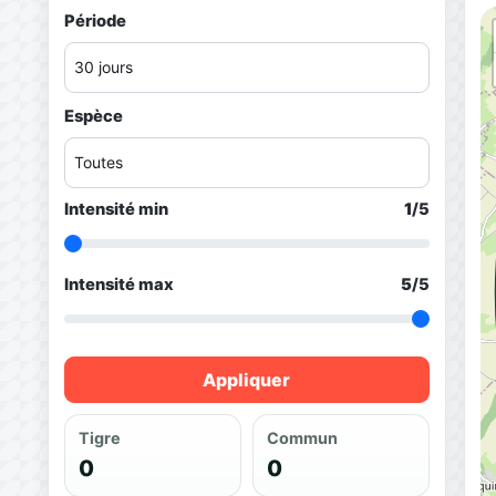
Période
Espèce
Intensité min
1
/5
Intensité max
5
/5
Appliquer
Tigre
Commun
0
0