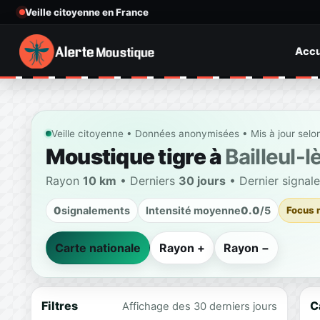
Veille citoyenne en France
Accu
Veille citoyenne • Données anonymisées • Mis à jour selo
Moustique tigre à
Bailleul-
Rayon
10 km
• Derniers
30 jours
• Dernier signal
0
signalements
Intensité moyenne
0.0
/5
Focus 
Carte nationale
Rayon +
Rayon −
Filtres
C
Affichage des 30 derniers jours