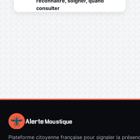
reconnaître, soigner, quand
consulter
Plateforme citoyenne française pour signaler la présen