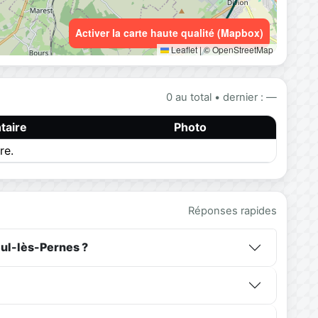
Activer la carte haute qualité (Mapbox)
Leaflet
|
© OpenStreetMap
0 au total • dernier : —
aire
Photo
re.
Réponses rapides
eul-lès-Pernes ?