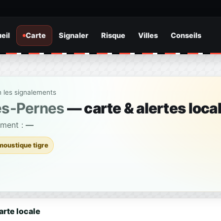
eil
Carte
Signaler
Risque
Villes
Conseils
n les signalements
lès-Pernes
— carte & alertes loca
ement :
—
moustique tigre
arte locale