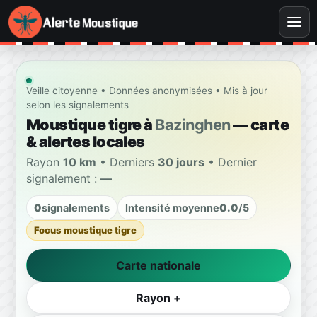
Veille citoyenne • Données anonymisées • Mis à jour
selon les signalements
Moustique tigre à
Bazinghen
— carte
& alertes locales
Rayon
10 km
• Derniers
30 jours
• Dernier
signalement :
—
0
signalements
Intensité moyenne
0.0
/5
Focus moustique tigre
Carte nationale
Rayon +