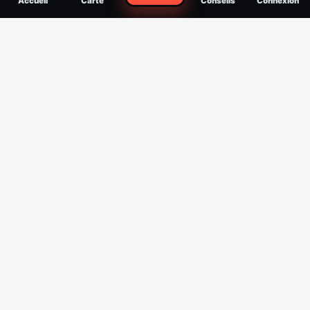
Accueil
Carte
Conseils
Connexion
reconnaître, soigner, quand consulter
Filtres
Affichage des 30 derniers jours
Période
Espèce
Intensité min
1
/5
Intensité max
5
/5
Appliquer