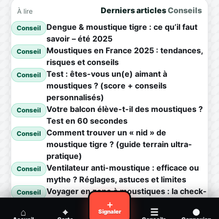
Derniers articles
Conseils
À lire
Dengue & moustique tigre : ce qu’il faut
Conseil
savoir – été 2025
Moustiques en France 2025 : tendances,
Conseil
risques et conseils
Test : êtes-vous un(e) aimant à
Conseil
moustiques ? (score + conseils
personnalisés)
Votre balcon élève-t-il des moustiques ?
Conseil
Test en 60 secondes
Comment trouver un « nid » de
Conseil
moustique tigre ? (guide terrain ultra-
pratique)
Ventilateur anti-moustique : efficace ou
Conseil
mythe ? Réglages, astuces et limites
Voyager en zone à moustiques : la check-
Conseil
list avant départ
＋
⌂
⌖
☰
●
Signaler
Piqûre de moustique infectée :
Conseil