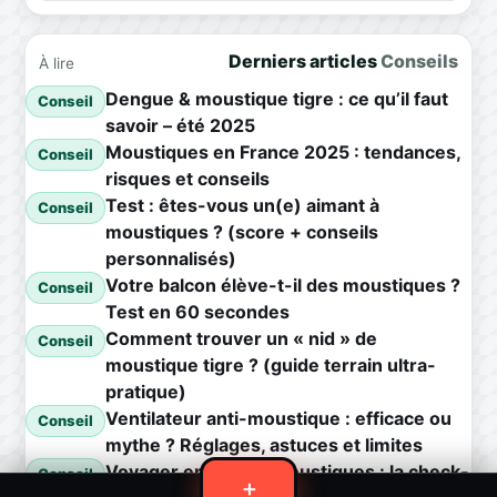
Derniers articles
Conseils
À lire
Dengue & moustique tigre : ce qu’il faut
Conseil
savoir – été 2025
Moustiques en France 2025 : tendances,
Conseil
risques et conseils
Test : êtes-vous un(e) aimant à
Conseil
moustiques ? (score + conseils
personnalisés)
Votre balcon élève-t-il des moustiques ?
Conseil
Test en 60 secondes
Comment trouver un « nid » de
Conseil
moustique tigre ? (guide terrain ultra-
pratique)
Ventilateur anti-moustique : efficace ou
Conseil
mythe ? Réglages, astuces et limites
Voyager en zone à moustiques : la check-
Conseil
＋