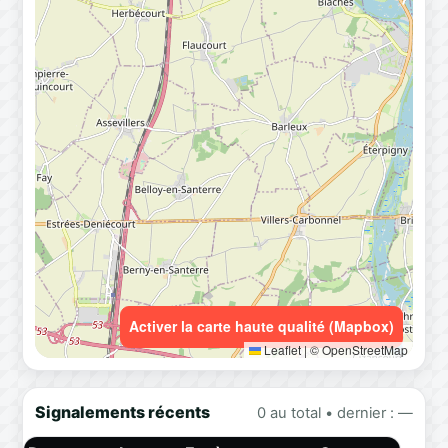
Activer la carte haute qualité (Mapbox)
Leaflet
|
© OpenStreetMap
Signalements récents
0 au total • dernier : —