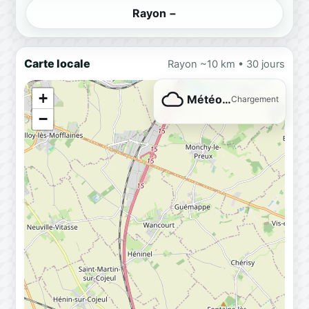
Rayon −
Carte locale
Rayon ~10 km • 30 jours
+
Météo…
Chargement
−