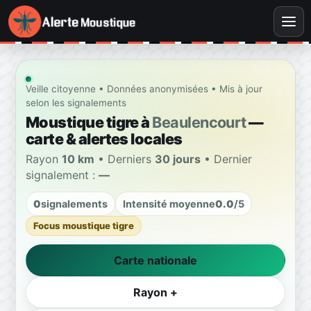
Veille citoyenne • Données anonymisées • Mis à jour
selon les signalements
Moustique tigre à
Beaulencourt
—
carte & alertes locales
Rayon
10 km
• Derniers
30 jours
• Dernier
signalement :
—
0
signalements
Intensité moyenne
0.0
/5
Focus moustique tigre
Carte nationale
Rayon +