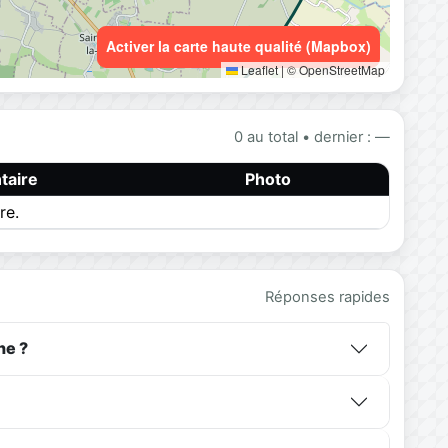
Activer la carte haute qualité (Mapbox)
Leaflet
|
© OpenStreetMap
0 au total • dernier : —
aire
Photo
re.
Réponses rapides
ne ?