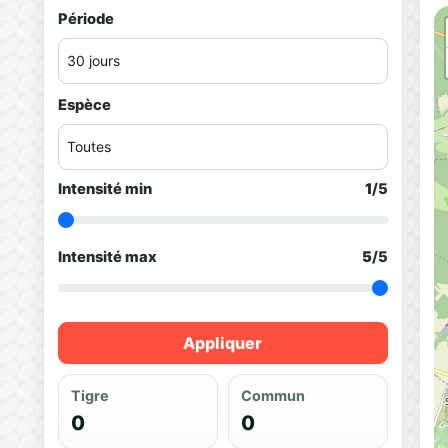
Période
Espèce
Intensité min
1
/5
Intensité max
5
/5
Appliquer
Tigre
Commun
0
0