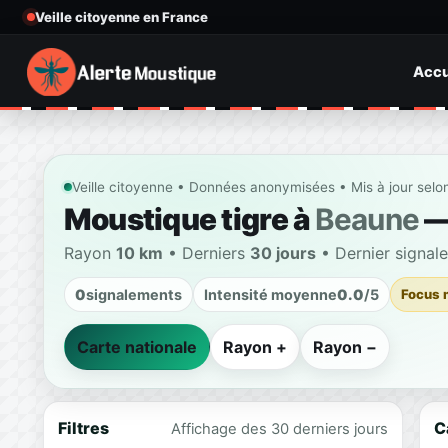
Veille citoyenne en France
Accu
Veille citoyenne • Données anonymisées • Mis à jour selo
Moustique tigre à
Beaune
— 
Rayon
10 km
• Derniers
30 jours
• Dernier signal
0
signalements
Intensité moyenne
0.0
/5
Focus 
Carte nationale
Rayon +
Rayon −
Filtres
C
Affichage des 30 derniers jours