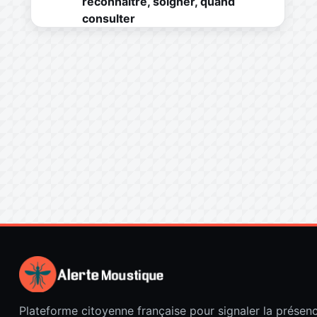
reconnaître, soigner, quand
consulter
Plateforme citoyenne française pour signaler la présen