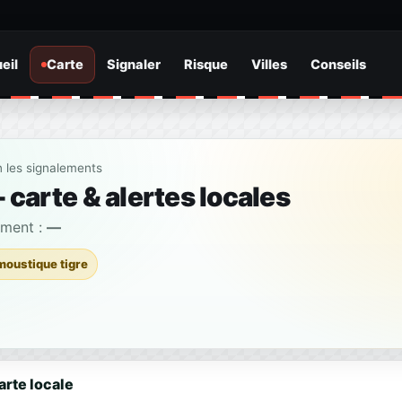
eil
Carte
Signaler
Risque
Villes
Conseils
n les signalements
carte & alertes locales
ement :
—
moustique tigre
arte locale