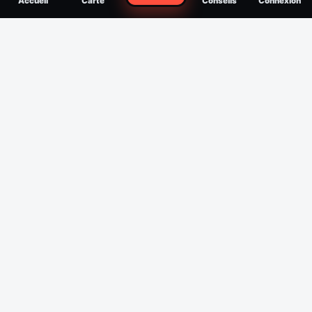
Accueil
Carte
Conseils
Connexion
reconnaître, soigner, quand consulter
Filtres
Affichage des 30 derniers jours
Période
Espèce
Intensité min
1
/5
Intensité max
5
/5
Appliquer