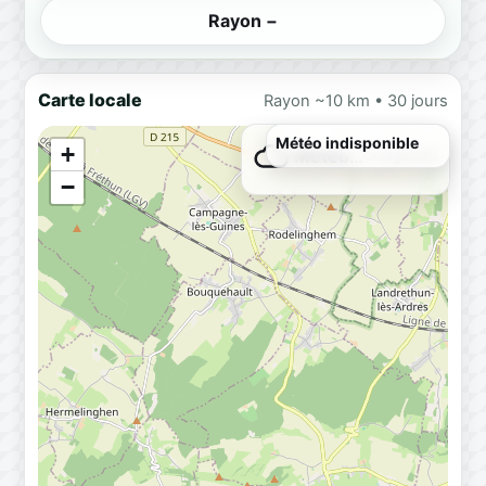
Rayon −
Carte locale
Rayon ~10 km • 30 jours
+
Météo…
Chargement
−