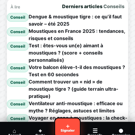
Derniers articles
Conseils
À lire
Dengue & moustique tigre : ce qu’il faut
Conseil
savoir – été 2025
Moustiques en France 2025 : tendances,
Conseil
risques et conseils
Test : êtes-vous un(e) aimant à
Conseil
moustiques ? (score + conseils
personnalisés)
Votre balcon élève-t-il des moustiques ?
Conseil
Test en 60 secondes
Comment trouver un « nid » de
Conseil
moustique tigre ? (guide terrain ultra-
pratique)
Ventilateur anti-moustique : efficace ou
Conseil
mythe ? Réglages, astuces et limites
Voyager en zone à moustiques : la check-
Conseil
list avant départ
＋
⌂
⌖
☰
●
Signaler
Piqûre de moustique infectée :
Conseil