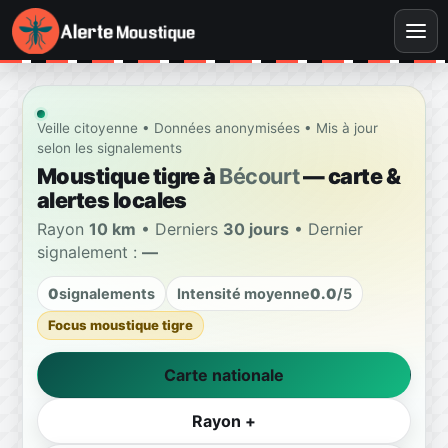
Veille citoyenne • Données anonymisées • Mis à jour
selon les signalements
Moustique tigre à
Bécourt
— carte &
alertes locales
Rayon
10 km
• Derniers
30 jours
• Dernier
signalement :
—
0
signalements
Intensité moyenne
0.0
/5
Focus moustique tigre
Carte nationale
Rayon +