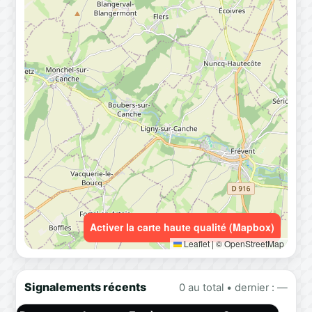
Activer la carte haute qualité (Mapbox)
Leaflet
|
© OpenStreetMap
Signalements récents
0 au total • dernier : —