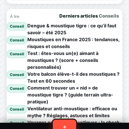
Derniers articles
Conseils
À lire
Dengue & moustique tigre : ce qu’il faut
Conseil
savoir – été 2025
Moustiques en France 2025 : tendances,
Conseil
risques et conseils
Test : êtes-vous un(e) aimant à
Conseil
moustiques ? (score + conseils
personnalisés)
Votre balcon élève-t-il des moustiques ?
Conseil
Test en 60 secondes
Comment trouver un « nid » de
Conseil
moustique tigre ? (guide terrain ultra-
pratique)
Ventilateur anti-moustique : efficace ou
Conseil
mythe ? Réglages, astuces et limites
Voyager en zone à moustiques : la check-
Conseil
＋