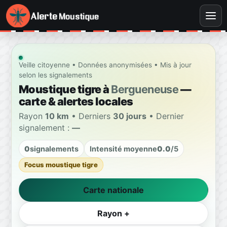
Veille citoyenne • Données anonymisées • Mis à jour
selon les signalements
Moustique tigre à
Bergueneuse
—
carte & alertes locales
Rayon
10 km
• Derniers
30 jours
• Dernier
signalement :
—
0
signalements
Intensité moyenne
0.0
/5
Focus moustique tigre
Carte nationale
Rayon +