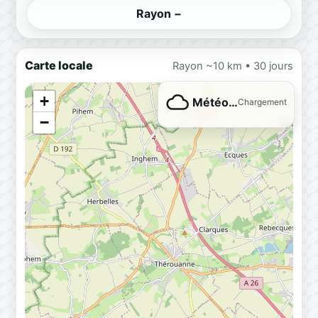
Rayon −
Carte locale
Rayon ~10 km • 30 jours
+
Météo…
Chargement
−