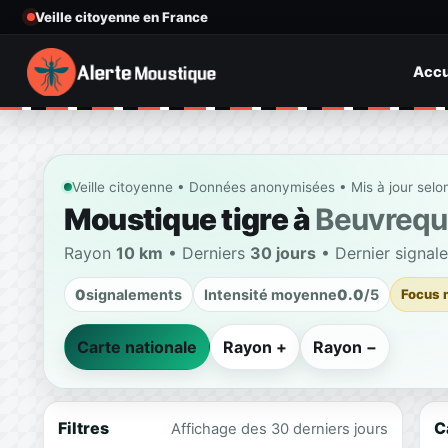
Veille citoyenne en France
Accu
Veille citoyenne • Données anonymisées • Mis à jour selo
Moustique tigre à
Beuvreq
Rayon
10 km
• Derniers
30 jours
• Dernier signal
0
signalements
Intensité moyenne
0.0
/5
Focus 
Carte nationale
Rayon +
Rayon −
Filtres
C
Affichage des 30 derniers jours