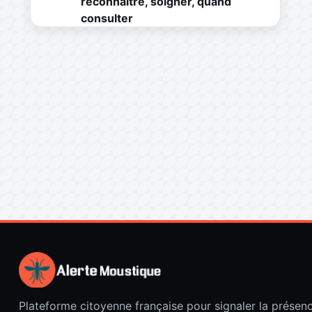
reconnaître, soigner, quand
consulter
Plateforme citoyenne française pour signaler la présen