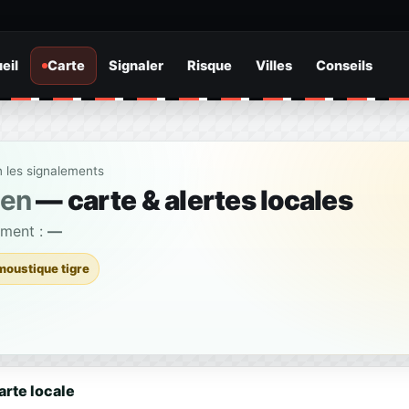
eil
Carte
Signaler
Risque
Villes
Conseils
n les signalements
uen
— carte & alertes locales
ement :
—
moustique tigre
arte locale