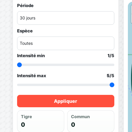
Période
Espèce
Intensité min
1
/5
Intensité max
5
/5
Appliquer
Tigre
Commun
0
0