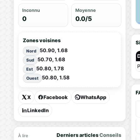
Inconnu
Moyenne
0
0.0/5
Zones voisines
S
50.90, 1.68
Nord
50.70, 1.68
Sud
P
50.80, 1.78
Est
50.80, 1.58
Ouest
F
X
Facebook
WhatsApp
LinkedIn
Derniers articles
Conseils
À lire