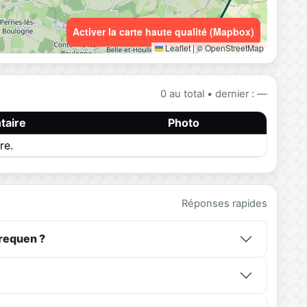
Activer la carte haute qualité (Mapbox)
Leaflet
|
© OpenStreetMap
0 au total • dernier : —
aire
Photo
re.
Réponses rapides
requen ?