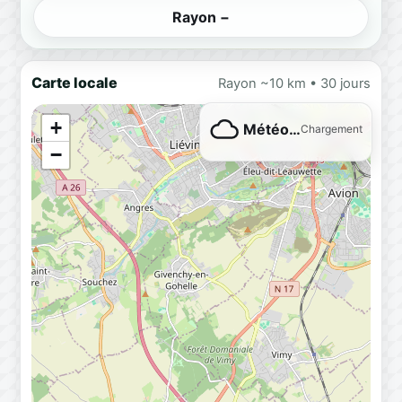
Rayon −
Carte locale
Rayon ~10 km • 30 jours
+
Météo…
Chargement
−