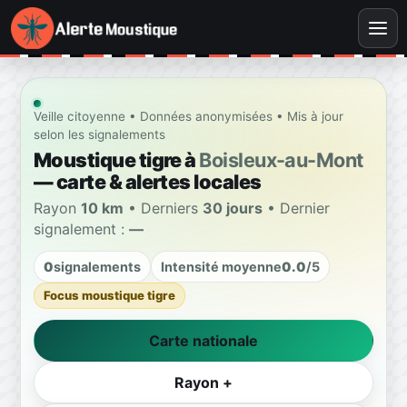
Veille citoyenne • Données anonymisées • Mis à jour
selon les signalements
Moustique tigre à
Boisleux-au-Mont
— carte & alertes locales
Rayon
10 km
• Derniers
30 jours
• Dernier
signalement :
—
0
signalements
Intensité moyenne
0.0
/5
Focus moustique tigre
Carte nationale
Rayon +