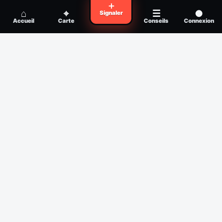
Voyager en zone à moustiques : la check-
＋
Conseil
⌂
⌖
☰
●
Signaler
list avant départ
Accueil
Carte
Conseils
Connexion
Piqûre de moustique infectée :
Conseil
reconnaître, soigner, quand consulter
Filtres
Affichage des 30 derniers jours
Période
Espèce
Intensité min
1
/5
Intensité max
5
/5