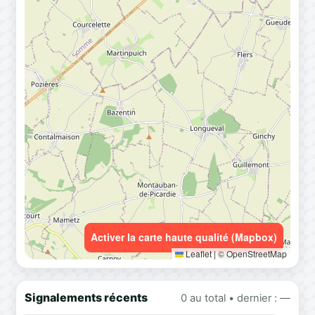
Activer la carte haute qualité (Mapbox)
Leaflet
|
© OpenStreetMap
Signalements récents
0 au total • dernier : —