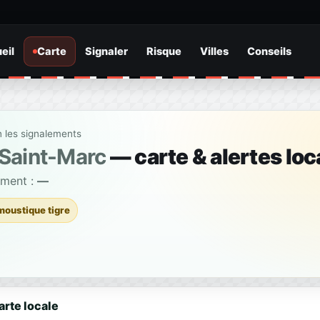
eil
Carte
Signaler
Risque
Villes
Conseils
n les signalements
-Saint-Marc
— carte & alertes loc
ement :
—
moustique tigre
arte locale