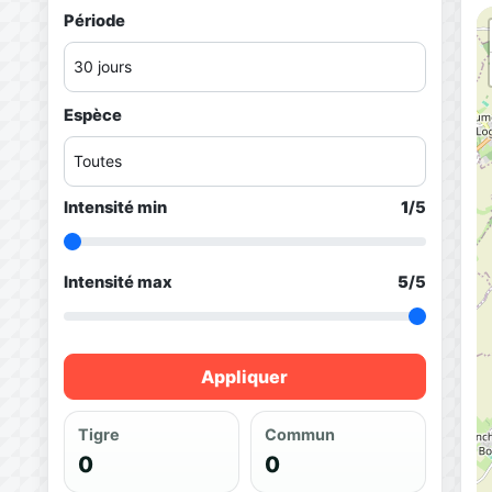
Période
Espèce
Intensité min
1
/5
Intensité max
5
/5
Appliquer
Tigre
Commun
0
0