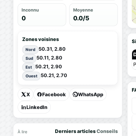
Inconnu
Moyenne
0
0.0/5
Zones voisines
S
50.31, 2.80
Nord
50.11, 2.80
Sud
P
50.21, 2.90
Est
50.21, 2.70
Ouest
F
X
Facebook
WhatsApp
LinkedIn
Derniers articles
Conseils
À lire