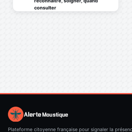
reconnaître, soigner, quand
consulter
Plateforme citoyenne française pour signaler la présen