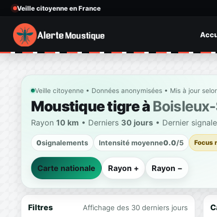
Veille citoyenne en France
Accu
Veille citoyenne • Données anonymisées • Mis à jour selo
Moustique tigre à
Boisleux
Rayon
10 km
• Derniers
30 jours
• Dernier signal
0
signalements
Intensité moyenne
0.0
/5
Focus 
Carte nationale
Rayon +
Rayon −
Filtres
C
Affichage des 30 derniers jours