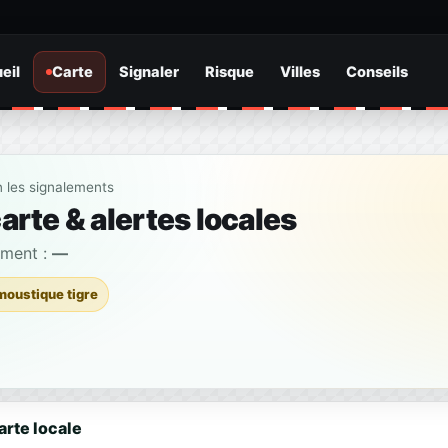
eil
Carte
Signaler
Risque
Villes
Conseils
n les signalements
arte & alertes locales
ement :
—
moustique tigre
arte locale