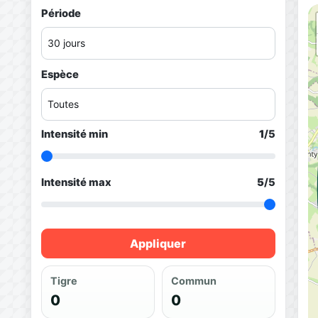
Période
Espèce
Intensité min
1
/5
Intensité max
5
/5
Appliquer
Tigre
Commun
0
0