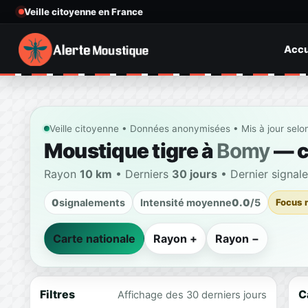
Veille citoyenne en France
Accu
Veille citoyenne • Données anonymisées • Mis à jour selo
Moustique tigre à
Bomy
— c
Rayon
10 km
• Derniers
30 jours
• Dernier signal
0
signalements
Intensité moyenne
0.0
/5
Focus 
Carte nationale
Rayon +
Rayon −
Filtres
C
Affichage des 30 derniers jours