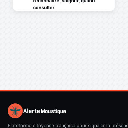
reconnaître, soigner, quand
consulter
Plateforme citoyenne française pour signaler la présen