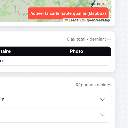
Activer la carte haute qualité (Mapbox)
Leaflet
|
© OpenStreetMap
0 au total • dernier : —
aire
Photo
re.
Réponses rapides
 ?