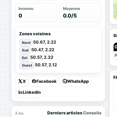
Inconnu
Moyenne
0
0.0/5
Zones voisines
S
50.67, 2.22
Nord
50.47, 2.22
Sud
P
50.57, 2.32
Est
50.57, 2.12
Ouest
F
X
Facebook
WhatsApp
LinkedIn
Derniers articles
Conseils
À lire