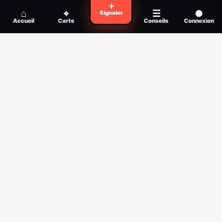
Voyager en zone à moustiques : la check-
＋
Conseil
⌂
⌖
☰
●
Signaler
list avant départ
Accueil
Carte
Conseils
Connexion
Piqûre de moustique infectée :
Conseil
reconnaître, soigner, quand consulter
Filtres
Affichage des 30 derniers jours
Période
Espèce
Intensité min
1
/5
Intensité max
5
/5