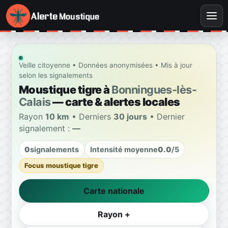
Veille citoyenne • Données anonymisées • Mis à jour
selon les signalements
Moustique tigre à
Bonningues-lès-
Calais
— carte & alertes locales
Rayon
10 km
• Derniers
30 jours
• Dernier
signalement :
—
0
signalements
Intensité moyenne
0.0
/5
Focus moustique tigre
Carte nationale
Rayon +