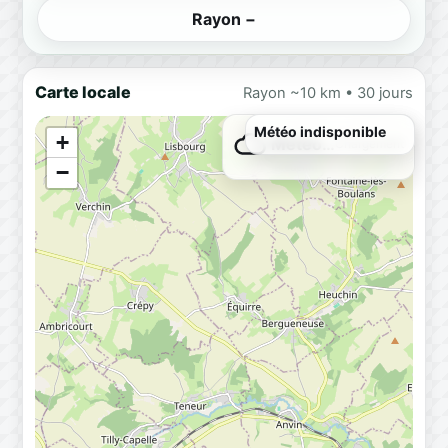
Rayon −
Carte locale
Rayon ~10 km • 30 jours
Météo indisponible
+
Météo…
Chargement
−