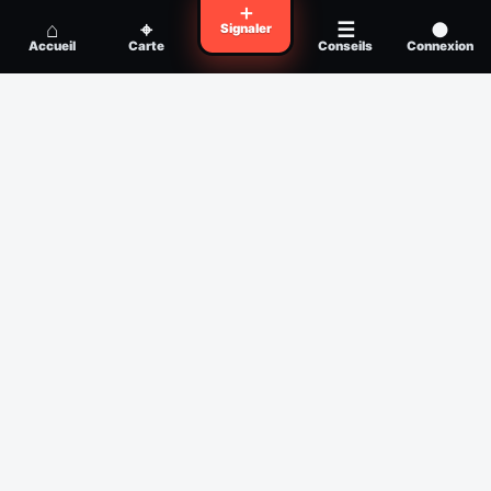
Voyager en zone à moustiques : la check-
＋
Conseil
⌂
⌖
☰
●
Signaler
list avant départ
Accueil
Carte
Conseils
Connexion
Piqûre de moustique infectée :
Conseil
reconnaître, soigner, quand consulter
Filtres
Affichage des 30 derniers jours
Période
Espèce
Intensité min
1
/5
Intensité max
5
/5