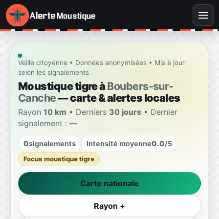
Veille citoyenne • Données anonymisées • Mis à jour
selon les signalements
Moustique tigre à
Boubers-sur-
Canche
— carte & alertes locales
Rayon
10 km
• Derniers
30 jours
• Dernier
signalement :
—
0
signalements
Intensité moyenne
0.0
/5
Focus moustique tigre
Carte nationale
Rayon +