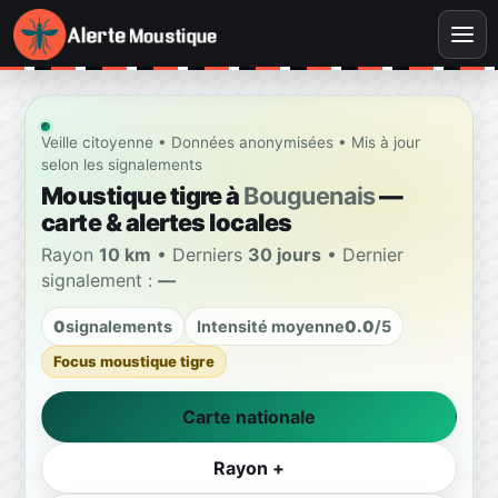
Veille citoyenne • Données anonymisées • Mis à jour
selon les signalements
Moustique tigre à
Bouguenais
—
carte & alertes locales
Rayon
10 km
• Derniers
30 jours
• Dernier
signalement :
—
0
signalements
Intensité moyenne
0.0
/5
Focus moustique tigre
Carte nationale
Rayon +