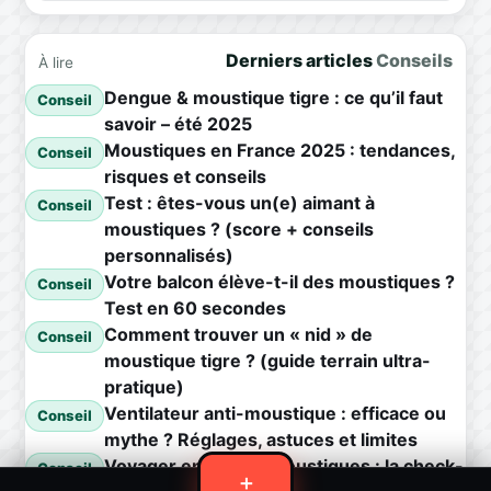
Derniers articles
Conseils
À lire
Dengue & moustique tigre : ce qu’il faut
Conseil
savoir – été 2025
Moustiques en France 2025 : tendances,
Conseil
risques et conseils
Test : êtes-vous un(e) aimant à
Conseil
moustiques ? (score + conseils
personnalisés)
Votre balcon élève-t-il des moustiques ?
Conseil
Test en 60 secondes
Comment trouver un « nid » de
Conseil
moustique tigre ? (guide terrain ultra-
pratique)
Ventilateur anti-moustique : efficace ou
Conseil
mythe ? Réglages, astuces et limites
Voyager en zone à moustiques : la check-
Conseil
＋