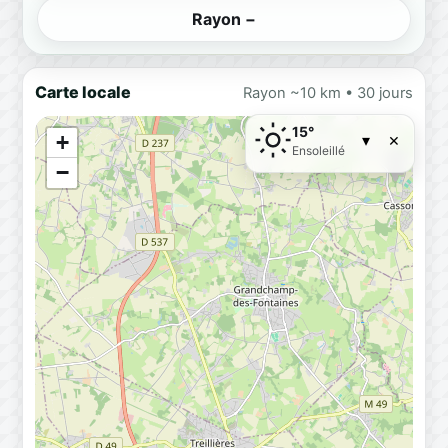
Rayon −
Carte locale
Rayon ~10 km • 30 jours
15°
×
+
▾
Ensoleillé
−