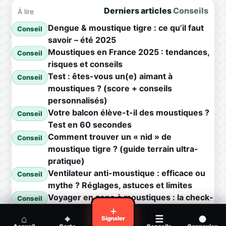
Derniers articles
Conseils
À lire
Dengue & moustique tigre : ce qu’il faut
Conseil
savoir – été 2025
Moustiques en France 2025 : tendances,
Conseil
risques et conseils
Test : êtes-vous un(e) aimant à
Conseil
moustiques ? (score + conseils
personnalisés)
Votre balcon élève-t-il des moustiques ?
Conseil
Test en 60 secondes
Comment trouver un « nid » de
Conseil
moustique tigre ? (guide terrain ultra-
pratique)
Ventilateur anti-moustique : efficace ou
Conseil
mythe ? Réglages, astuces et limites
Voyager en zone à moustiques : la check-
Conseil
list avant départ
＋
⌂
⌖
☰
●
Signaler
Piqûre de moustique infectée :
Conseil