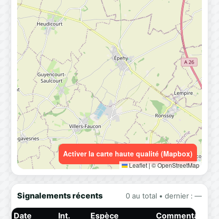
Activer la carte haute qualité (Mapbox)
Leaflet
|
© OpenStreetMap
Signalements récents
0 au total • dernier : —
Date
Int.
Espèce
Commentaire