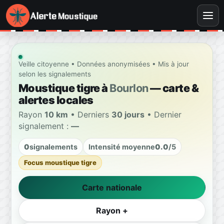
Veille citoyenne • Données anonymisées • Mis à jour
selon les signalements
Moustique tigre à
Bourlon
— carte &
alertes locales
Rayon
10 km
• Derniers
30 jours
• Dernier
signalement :
—
0
signalements
Intensité moyenne
0.0
/5
Focus moustique tigre
Carte nationale
Rayon +