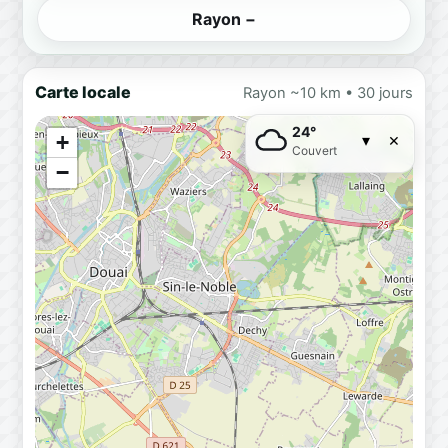
Rayon −
Carte locale
Rayon ~10 km • 30 jours
24°
×
+
▾
Couvert
−