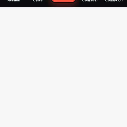
Accueil
Carte
Conseils
Connexion
reconnaître, soigner, quand consulter
Filtres
Affichage des 30 derniers jours
Période
Espèce
Intensité min
1
/5
Intensité max
5
/5
Appliquer