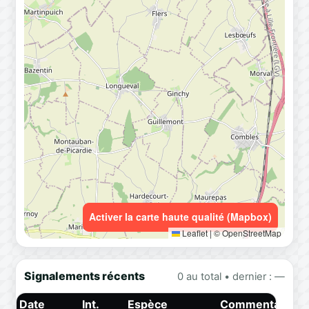
Activer la carte haute qualité (Mapbox)
Leaflet
|
© OpenStreetMap
Signalements récents
0 au total • dernier : —
Date
Int.
Espèce
Commentaire