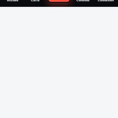
Accueil
Carte
Conseils
Connexion
reconnaître, soigner, quand consulter
Filtres
Affichage des 30 derniers jours
Période
Espèce
Intensité min
1
/5
Intensité max
5
/5
Appliquer