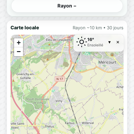
Rayon −
Carte locale
Rayon ~10 km • 30 jours
16°
×
+
▾
Ensoleillé
−