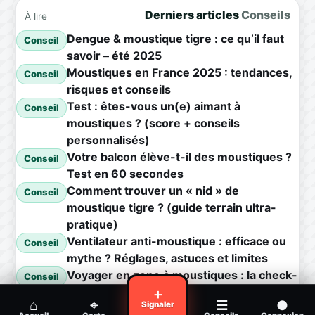
Derniers articles
Conseils
À lire
Dengue & moustique tigre : ce qu’il faut
Conseil
savoir – été 2025
Moustiques en France 2025 : tendances,
Conseil
risques et conseils
Test : êtes-vous un(e) aimant à
Conseil
moustiques ? (score + conseils
personnalisés)
Votre balcon élève-t-il des moustiques ?
Conseil
Test en 60 secondes
Comment trouver un « nid » de
Conseil
moustique tigre ? (guide terrain ultra-
pratique)
Ventilateur anti-moustique : efficace ou
Conseil
mythe ? Réglages, astuces et limites
Voyager en zone à moustiques : la check-
Conseil
list avant départ
＋
⌂
⌖
☰
●
Signaler
Piqûre de moustique infectée :
Conseil