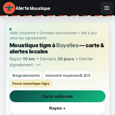
Veille citoyenne • Données anonymisées • Mis à jour
selon les signalements
Moustique tigre à
Boyelles
— carte &
alertes locales
Rayon
10 km
• Derniers
30 jours
• Dernier
signalement :
—
0
signalements
Intensité moyenne
0.0
/5
Focus moustique tigre
Carte nationale
Rayon +