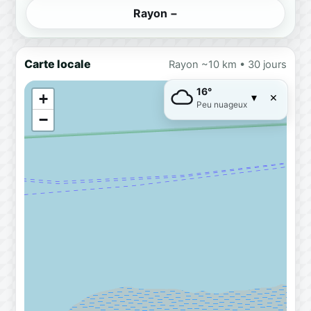
Rayon −
Carte locale
Rayon ~10 km • 30 jours
16°
×
+
▾
Peu nuageux
−