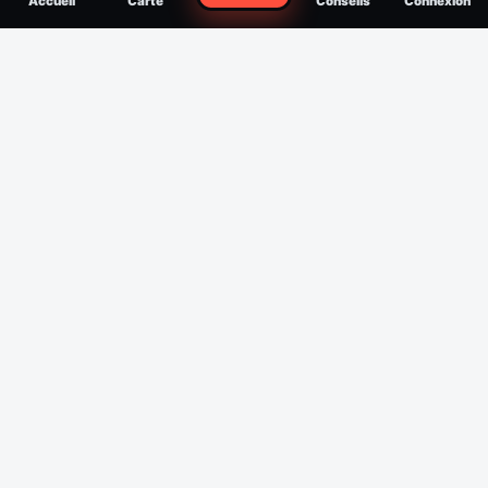
Accueil
Carte
Conseils
Connexion
reconnaître, soigner, quand consulter
Filtres
Affichage des 30 derniers jours
Période
Espèce
Intensité min
1
/5
Intensité max
5
/5
Appliquer