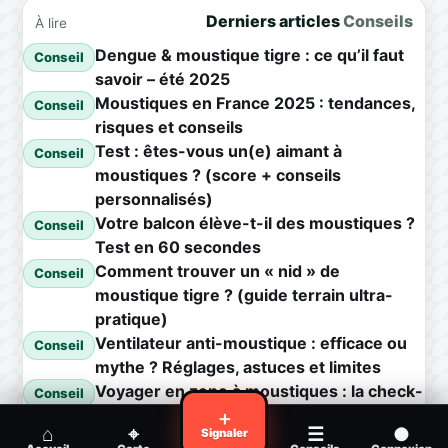
Derniers articles
Conseils
À lire
Dengue & moustique tigre : ce qu’il faut
Conseil
savoir – été 2025
Moustiques en France 2025 : tendances,
Conseil
risques et conseils
Test : êtes-vous un(e) aimant à
Conseil
moustiques ? (score + conseils
personnalisés)
Votre balcon élève-t-il des moustiques ?
Conseil
Test en 60 secondes
Comment trouver un « nid » de
Conseil
moustique tigre ? (guide terrain ultra-
pratique)
Ventilateur anti-moustique : efficace ou
Conseil
mythe ? Réglages, astuces et limites
Voyager en zone à moustiques : la check-
Conseil
list avant départ
＋
⌂
⌖
☰
●
Signaler
Piqûre de moustique infectée :
Conseil