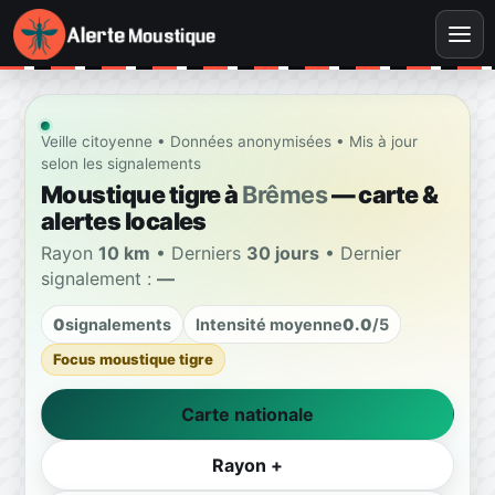
Veille citoyenne • Données anonymisées • Mis à jour
selon les signalements
Moustique tigre à
Brêmes
— carte &
alertes locales
Rayon
10 km
• Derniers
30 jours
• Dernier
signalement :
—
0
signalements
Intensité moyenne
0.0
/5
Focus moustique tigre
Carte nationale
Rayon +