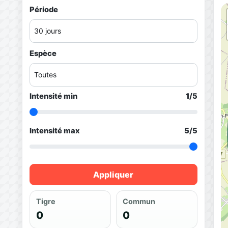
Période
Espèce
Intensité min
1
/5
Intensité max
5
/5
Appliquer
Tigre
Commun
0
0