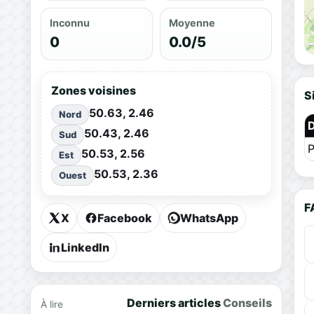
Inconnu
Moyenne
0
0.0/5
Zones voisines
S
50.63, 2.46
Nord
50.43, 2.46
Sud
P
50.53, 2.56
Est
50.53, 2.36
Ouest
F
X
Facebook
WhatsApp
LinkedIn
Derniers articles
Conseils
À lire