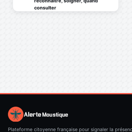
reconnaître, soigner, quand
consulter
Plateforme citoyenne française pour signaler la présen