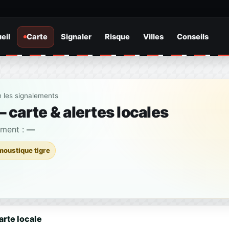
eil
Carte
Signaler
Risque
Villes
Conseils
n les signalements
 carte & alertes locales
ement :
—
moustique tigre
arte locale