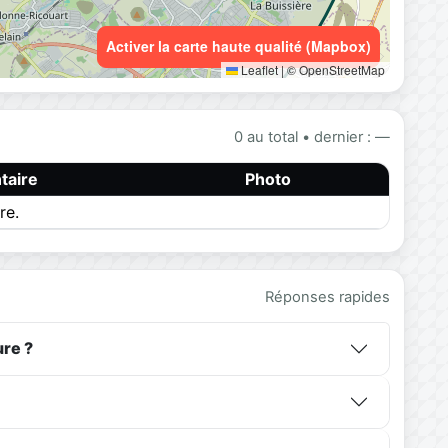
Activer la carte haute qualité (Mapbox)
Leaflet
|
© OpenStreetMap
0 au total • dernier : —
aire
Photo
re.
Réponses rapides
re ?