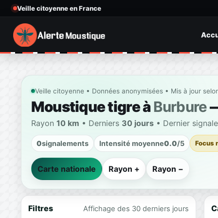
Veille citoyenne en France
Accu
Veille citoyenne • Données anonymisées • Mis à jour selo
Moustique tigre à
Burbure
—
Rayon
10 km
• Derniers
30 jours
• Dernier signal
0
signalements
Intensité moyenne
0.0
/5
Focus 
Carte nationale
Rayon +
Rayon −
Filtres
C
Affichage des 30 derniers jours