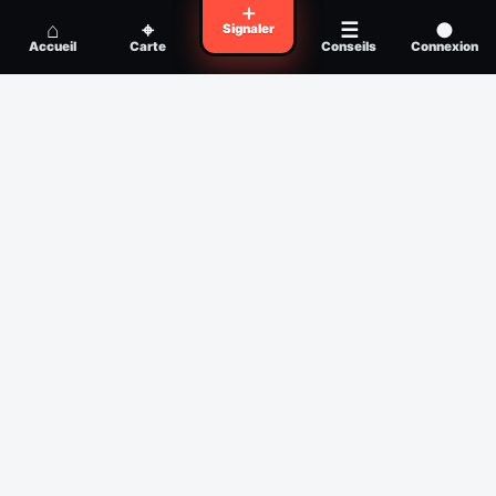
Voyager en zone à moustiques : la check-
＋
Conseil
⌂
⌖
☰
●
Signaler
list avant départ
Accueil
Carte
Conseils
Connexion
Piqûre de moustique infectée :
Conseil
reconnaître, soigner, quand consulter
Filtres
Affichage des 30 derniers jours
Période
Espèce
Intensité min
1
/5
Intensité max
5
/5