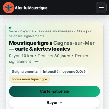
Veille citoyenne • Données anonymisées • Mis à jour
selon les signalements
Moustique tigre à
Cagnes-sur-Mer
— carte & alertes locales
Rayon
10 km
• Derniers
30 jours
• Dernier
signalement :
—
0
signalements
Intensité moyenne
0.0
/5
Focus moustique tigre
Carte nationale
Rayon +