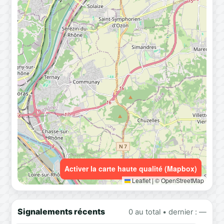
Activer la carte haute qualité (Mapbox)
Leaflet
|
© OpenStreetMap
Signalements récents
0 au total • dernier : —