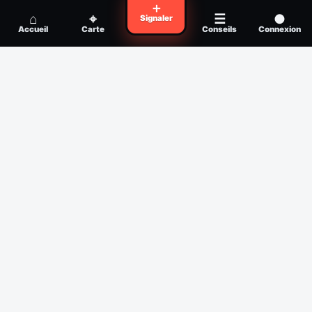
Voyager en zone à moustiques : la check-
＋
Conseil
⌂
⌖
☰
●
Signaler
list avant départ
Accueil
Carte
Conseils
Connexion
Piqûre de moustique infectée :
Conseil
reconnaître, soigner, quand consulter
Filtres
Affichage des 30 derniers jours
Période
Espèce
Intensité min
1
/5
Intensité max
5
/5