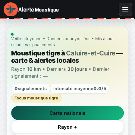
Veille citoyenne • Données anonymisées • Mis à jour
selon les signalements
Moustique tigre à
Caluire-et-Cuire
—
carte & alertes locales
Rayon
10 km
• Derniers
30 jours
• Dernier
signalement :
—
0
signalements
Intensité moyenne
0.0
/5
Focus moustique tigre
Carte nationale
Rayon +