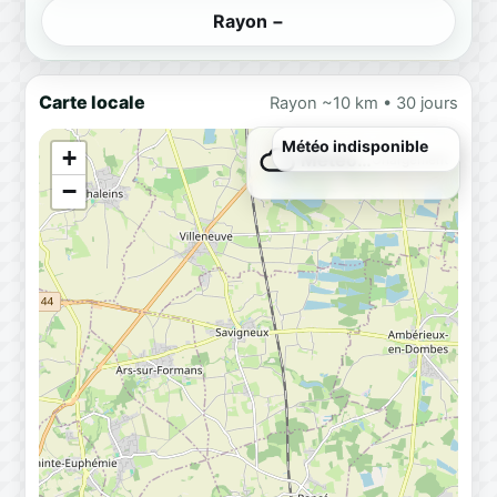
Rayon −
Carte locale
Rayon ~10 km • 30 jours
Météo indisponible
+
Météo…
Chargement
−