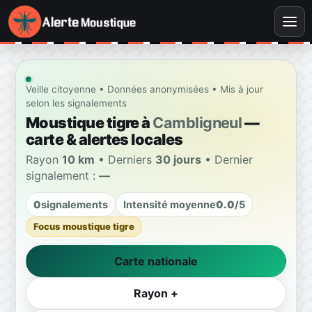
Veille citoyenne • Données anonymisées • Mis à jour
selon les signalements
Moustique tigre à
Cambligneul
—
carte & alertes locales
Rayon
10 km
• Derniers
30 jours
• Dernier
signalement :
—
0
signalements
Intensité moyenne
0.0
/5
Focus moustique tigre
Carte nationale
Rayon +