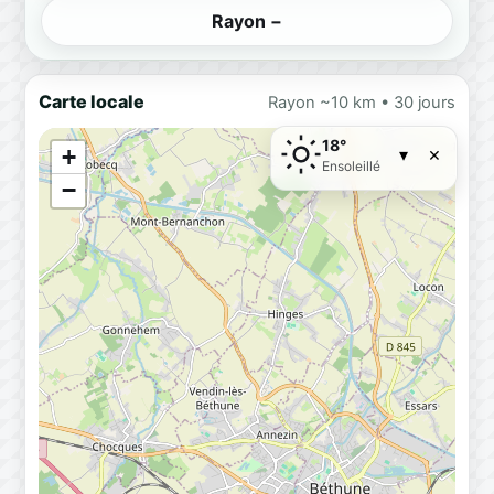
Rayon −
Carte locale
Rayon ~10 km • 30 jours
18°
×
+
▾
Ensoleillé
−