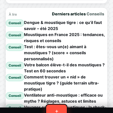
Derniers articles
Conseils
À lire
Dengue & moustique tigre : ce qu’il faut
Conseil
savoir – été 2025
Moustiques en France 2025 : tendances,
Conseil
risques et conseils
Test : êtes-vous un(e) aimant à
Conseil
moustiques ? (score + conseils
personnalisés)
Votre balcon élève-t-il des moustiques ?
Conseil
Test en 60 secondes
Comment trouver un « nid » de
Conseil
moustique tigre ? (guide terrain ultra-
pratique)
Ventilateur anti-moustique : efficace ou
Conseil
mythe ? Réglages, astuces et limites
Voyager en zone à moustiques : la check-
Conseil
＋