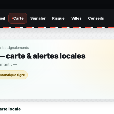
eil
Carte
Signaler
Risque
Villes
Conseils
n les signalements
 carte & alertes locales
ement :
—
moustique tigre
arte locale