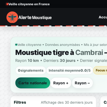
Veille citoyenne en France
Accu
Veille citoyenne • Données anonymisées • Mis à jour selo
Moustique tigre à
Cambrai
—
Rayon
10 km
• Derniers
30 jours
• Dernier signal
0
signalements
Intensité moyenne
0.0
/5
Focus 
Carte nationale
Rayon +
Rayon −
Filtres
C
Affichage des 30 derniers jours