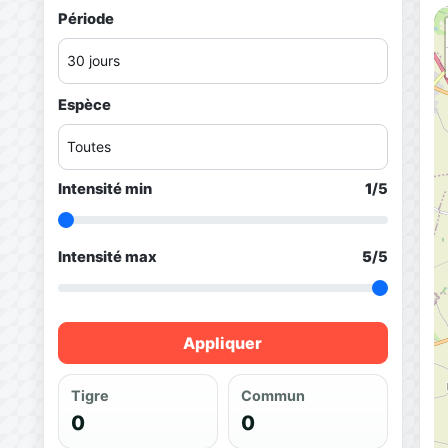
Période
Espèce
Intensité min
1
/5
Intensité max
5
/5
Appliquer
Tigre
Commun
0
0