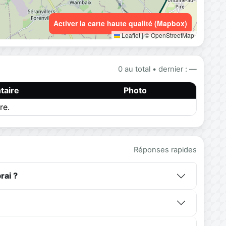
Activer la carte haute qualité (Mapbox)
Leaflet
|
© OpenStreetMap
0 au total • dernier : —
aire
Photo
re.
Réponses rapides
rai ?