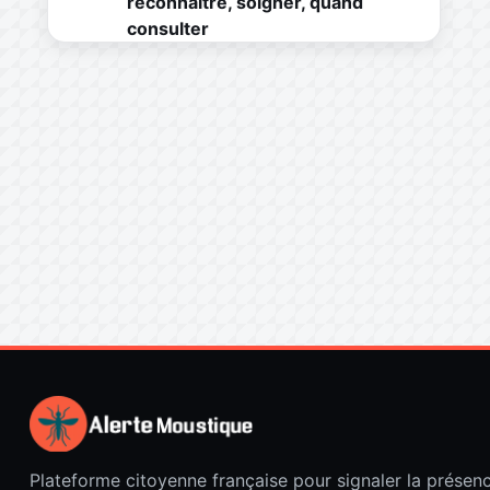
reconnaître, soigner, quand
consulter
Plateforme citoyenne française pour signaler la présen