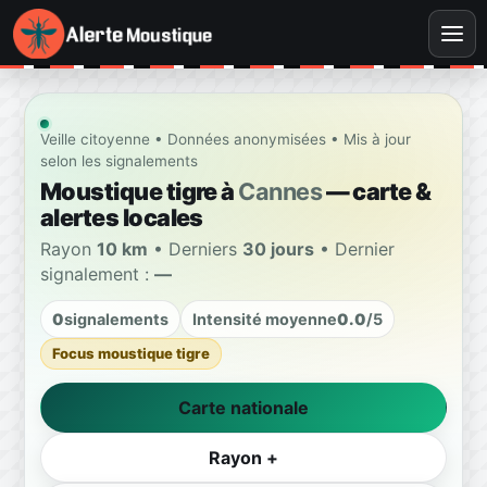
Veille citoyenne • Données anonymisées • Mis à jour
selon les signalements
Moustique tigre à
Cannes
— carte &
alertes locales
Rayon
10 km
• Derniers
30 jours
• Dernier
signalement :
—
0
signalements
Intensité moyenne
0.0
/5
Focus moustique tigre
Carte nationale
Rayon +