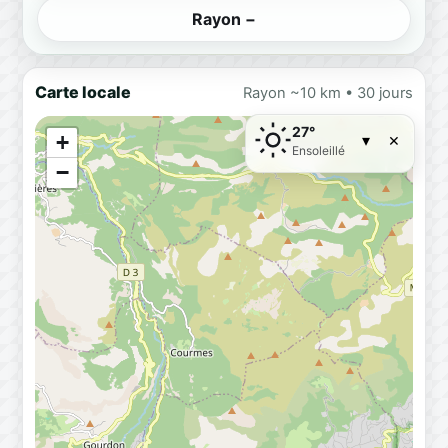
Rayon −
Carte locale
Rayon ~10 km • 30 jours
27°
×
+
▾
Ensoleillé
−