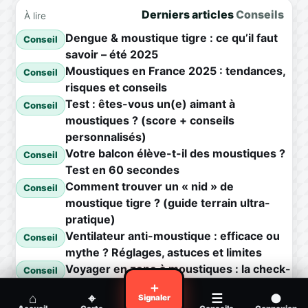
Derniers articles
Conseils
À lire
Dengue & moustique tigre : ce qu’il faut
Conseil
savoir – été 2025
Moustiques en France 2025 : tendances,
Conseil
risques et conseils
Test : êtes-vous un(e) aimant à
Conseil
moustiques ? (score + conseils
personnalisés)
Votre balcon élève-t-il des moustiques ?
Conseil
Test en 60 secondes
Comment trouver un « nid » de
Conseil
moustique tigre ? (guide terrain ultra-
pratique)
Ventilateur anti-moustique : efficace ou
Conseil
mythe ? Réglages, astuces et limites
Voyager en zone à moustiques : la check-
Conseil
list avant départ
＋
⌂
⌖
☰
●
Signaler
Piqûre de moustique infectée :
Conseil