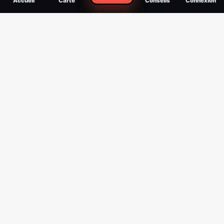
Accueil
Carte
Conseils
Connexion
reconnaître, soigner, quand consulter
Filtres
Affichage des 30 derniers jours
Période
Espèce
Intensité min
1
/5
Intensité max
5
/5
Appliquer