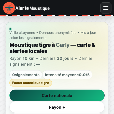
Veille citoyenne • Données anonymisées • Mis à jour
selon les signalements
Moustique tigre à
Carly
— carte &
alertes locales
Rayon
10 km
• Derniers
30 jours
• Dernier
signalement :
—
0
signalements
Intensité moyenne
0.0
/5
Focus moustique tigre
Carte nationale
Rayon +