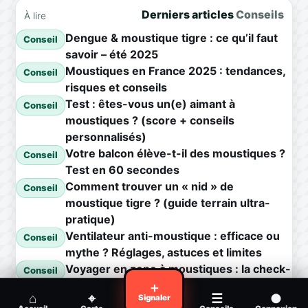
Derniers articles
Conseils
À lire
Dengue & moustique tigre : ce qu’il faut
Conseil
savoir – été 2025
Moustiques en France 2025 : tendances,
Conseil
risques et conseils
Test : êtes-vous un(e) aimant à
Conseil
moustiques ? (score + conseils
personnalisés)
Votre balcon élève-t-il des moustiques ?
Conseil
Test en 60 secondes
Comment trouver un « nid » de
Conseil
moustique tigre ? (guide terrain ultra-
pratique)
Ventilateur anti-moustique : efficace ou
Conseil
mythe ? Réglages, astuces et limites
Voyager en zone à moustiques : la check-
Conseil
list avant départ
＋
⌂
⌖
☰
●
Signaler
Piqûre de moustique infectée :
Conseil