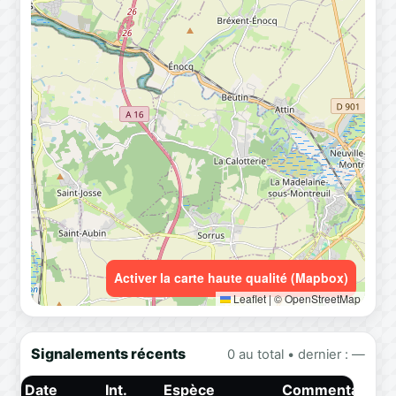
Activer la carte haute qualité (Mapbox)
Leaflet
|
© OpenStreetMap
Signalements récents
0 au total • dernier : —
Date
Int.
Espèce
Commentaire