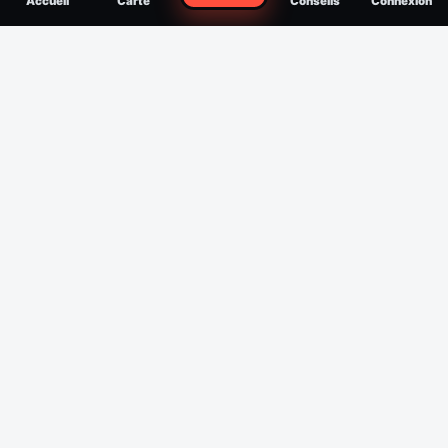
Accueil
Carte
Conseils
Connexion
reconnaître, soigner, quand consulter
Filtres
Affichage des 30 derniers jours
Période
Espèce
Intensité min
1
/5
Intensité max
5
/5
Appliquer