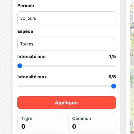
Période
Espèce
Intensité min
1
/5
Intensité max
5
/5
Appliquer
Tigre
Commun
0
0