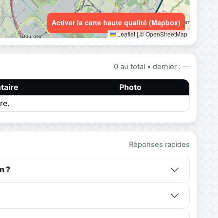
Activer la carte haute qualité (Mapbox)
Leaflet
|
© OpenStreetMap
0 au total • dernier : —
aire
Photo
re.
Réponses rapides
n ?