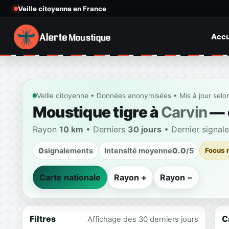
Veille citoyenne en France
Accu
Veille citoyenne • Données anonymisées • Mis à jour selo
Moustique tigre à
Carvin
— c
Rayon
10 km
• Derniers
30 jours
• Dernier signal
0
signalements
Intensité moyenne
0.0
/5
Focus 
Carte nationale
Rayon +
Rayon −
Filtres
C
Affichage des 30 derniers jours