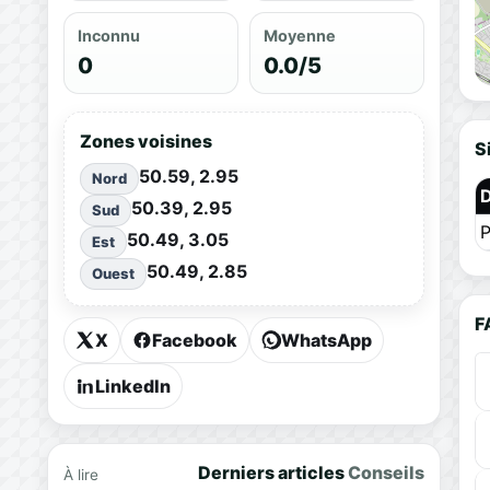
Inconnu
Moyenne
0
0.0/5
Zones voisines
S
50.59, 2.95
Nord
50.39, 2.95
Sud
P
50.49, 3.05
Est
50.49, 2.85
Ouest
F
X
Facebook
WhatsApp
LinkedIn
Derniers articles
Conseils
À lire