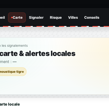
eil
Carte
Signaler
Risque
Villes
Conseils
n les signalements
arte & alertes locales
ement :
—
moustique tigre
arte locale