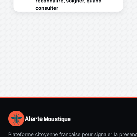
reconnaître, soigner, quand
consulter
Plateforme citoyenne française pour signaler la présen