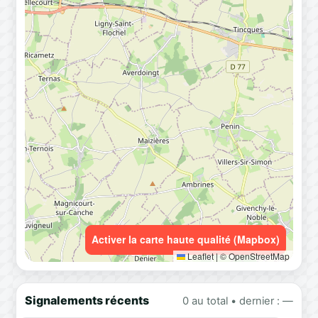
Activer la carte haute qualité (Mapbox)
Leaflet
|
© OpenStreetMap
Signalements récents
0 au total • dernier : —