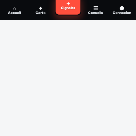
Voyager en zone à moustiques : la check-
＋
Conseil
⌂
⌖
☰
●
Signaler
list avant départ
Accueil
Carte
Conseils
Connexion
Piqûre de moustique infectée :
Conseil
reconnaître, soigner, quand consulter
Filtres
Affichage des 30 derniers jours
Période
Espèce
Intensité min
1
/5
Intensité max
5
/5