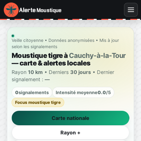
Veille citoyenne • Données anonymisées • Mis à jour
selon les signalements
Moustique tigre à
Cauchy-à-la-Tour
— carte & alertes locales
Rayon
10 km
• Derniers
30 jours
• Dernier
signalement :
—
0
signalements
Intensité moyenne
0.0
/5
Focus moustique tigre
Carte nationale
Rayon +