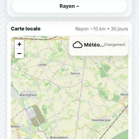
Rayon −
Carte locale
Rayon ~10 km • 30 jours
+
Météo…
Chargement
−