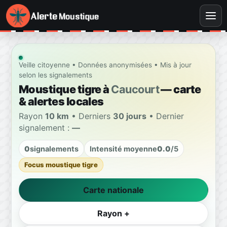
Veille citoyenne • Données anonymisées • Mis à jour
selon les signalements
Moustique tigre à
Caucourt
— carte
& alertes locales
Rayon
10 km
• Derniers
30 jours
• Dernier
signalement :
—
0
signalements
Intensité moyenne
0.0
/5
Focus moustique tigre
Carte nationale
Rayon +