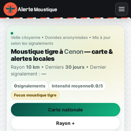
Veille citoyenne • Données anonymisées • Mis à jour
selon les signalements
Moustique tigre à
Cenon
— carte &
alertes locales
Rayon
10 km
• Derniers
30 jours
• Dernier
signalement :
—
0
signalements
Intensité moyenne
0.0
/5
Focus moustique tigre
Carte nationale
Rayon +