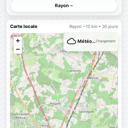
Rayon −
Carte locale
Rayon ~10 km • 30 jours
+
Météo…
Chargement
−