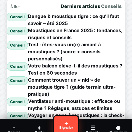
Derniers articles
Conseils
À lire
Dengue & moustique tigre : ce qu’il faut
Conseil
savoir – été 2025
Moustiques en France 2025 : tendances,
Conseil
risques et conseils
Test : êtes-vous un(e) aimant à
Conseil
moustiques ? (score + conseils
personnalisés)
Votre balcon élève-t-il des moustiques ?
Conseil
Test en 60 secondes
Comment trouver un « nid » de
Conseil
moustique tigre ? (guide terrain ultra-
pratique)
Ventilateur anti-moustique : efficace ou
Conseil
mythe ? Réglages, astuces et limites
Voyager en zone à moustiques : la check-
Conseil
list avant départ
＋
⌂
⌖
☰
●
Signaler
Piqûre de moustique infectée :
Conseil