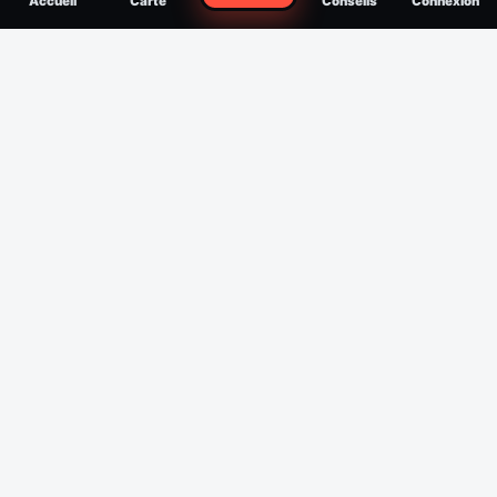
Accueil
Carte
Conseils
Connexion
reconnaître, soigner, quand consulter
Filtres
Affichage des 30 derniers jours
Période
Espèce
Intensité min
1
/5
Intensité max
5
/5
Appliquer