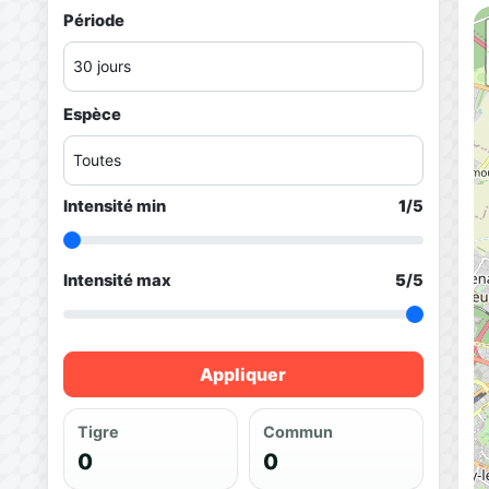
Période
Espèce
Intensité min
1
/5
Intensité max
5
/5
Appliquer
Tigre
Commun
0
0