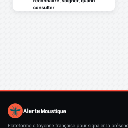
reconnaître, soigner, quand
consulter
Plateforme citoyenne française pour signaler la présen