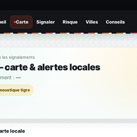
eil
Carte
Signaler
Risque
Villes
Conseils
n les signalements
 carte & alertes locales
ement :
—
moustique tigre
arte locale