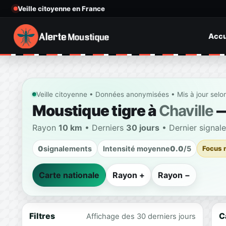
Veille citoyenne en France
Accu
Veille citoyenne • Données anonymisées • Mis à jour selo
Moustique tigre à
Chaville
—
Rayon
10 km
• Derniers
30 jours
• Dernier signal
0
signalements
Intensité moyenne
0.0
/5
Focus 
Carte nationale
Rayon +
Rayon −
Filtres
C
Affichage des 30 derniers jours