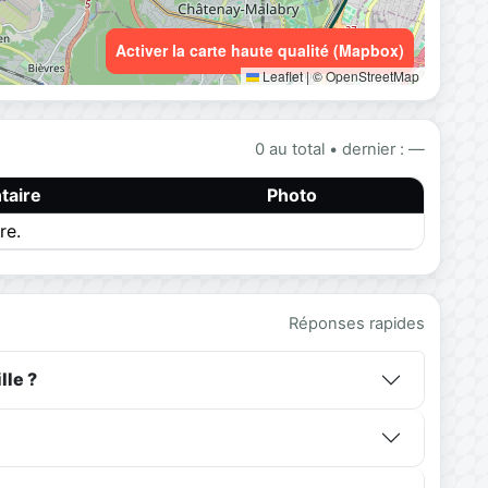
Activer la carte haute qualité (Mapbox)
Leaflet
|
© OpenStreetMap
0 au total • dernier : —
aire
Photo
re.
Réponses rapides
lle ?