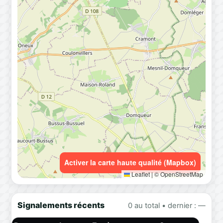
Activer la carte haute qualité (Mapbox)
Leaflet
|
© OpenStreetMap
Signalements récents
0 au total • dernier : —