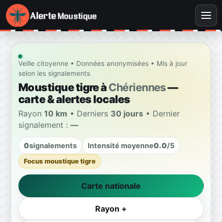
Veille citoyenne • Données anonymisées • Mis à jour
selon les signalements
Moustique tigre à
Chériennes
—
carte & alertes locales
Rayon
10 km
• Derniers
30 jours
• Dernier
signalement :
—
0
signalements
Intensité moyenne
0.0
/5
Focus moustique tigre
Carte nationale
Rayon +