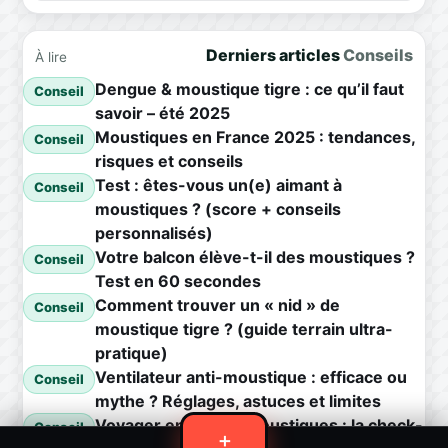
Derniers articles
Conseils
À lire
Dengue & moustique tigre : ce qu’il faut
Conseil
savoir – été 2025
Moustiques en France 2025 : tendances,
Conseil
risques et conseils
Test : êtes-vous un(e) aimant à
Conseil
moustiques ? (score + conseils
personnalisés)
Votre balcon élève-t-il des moustiques ?
Conseil
Test en 60 secondes
Comment trouver un « nid » de
Conseil
moustique tigre ? (guide terrain ultra-
pratique)
Ventilateur anti-moustique : efficace ou
Conseil
mythe ? Réglages, astuces et limites
Voyager en zone à moustiques : la check-
Conseil
＋