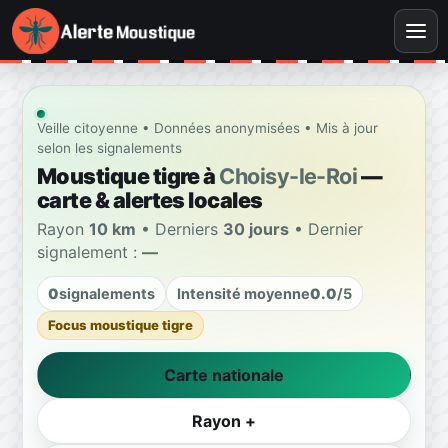
Veille citoyenne • Données anonymisées • Mis à jour
selon les signalements
Moustique tigre à
Choisy-le-Roi
—
carte & alertes locales
Rayon
10 km
• Derniers
30 jours
• Dernier
signalement :
—
0
signalements
Intensité moyenne
0.0
/5
Focus moustique tigre
Carte nationale
Rayon +