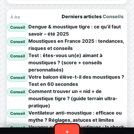
Derniers articles
Conseils
À lire
Dengue & moustique tigre : ce qu’il faut
Conseil
savoir – été 2025
Moustiques en France 2025 : tendances,
Conseil
risques et conseils
Test : êtes-vous un(e) aimant à
Conseil
moustiques ? (score + conseils
personnalisés)
Votre balcon élève-t-il des moustiques ?
Conseil
Test en 60 secondes
Comment trouver un « nid » de
Conseil
moustique tigre ? (guide terrain ultra-
pratique)
Ventilateur anti-moustique : efficace ou
Conseil
mythe ? Réglages, astuces et limites
Voyager en zone à moustiques : la check-
Conseil
＋