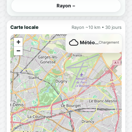
Rayon −
Carte locale
Rayon ~10 km • 30 jours
+
Météo…
Chargement
−