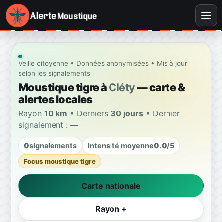
Veille citoyenne • Données anonymisées • Mis à jour
selon les signalements
Moustique tigre à
Cléty
— carte &
alertes locales
Rayon
10 km
• Derniers
30 jours
• Dernier
signalement :
—
0
signalements
Intensité moyenne
0.0
/5
Focus moustique tigre
Carte nationale
Rayon +