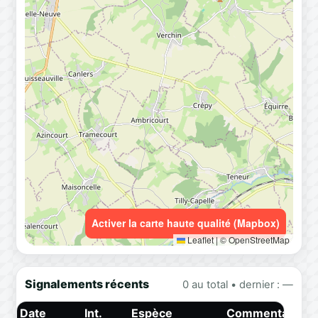
Activer la carte haute qualité (Mapbox)
Leaflet
|
© OpenStreetMap
Signalements récents
0 au total • dernier : —
Date
Int.
Espèce
Commentaire