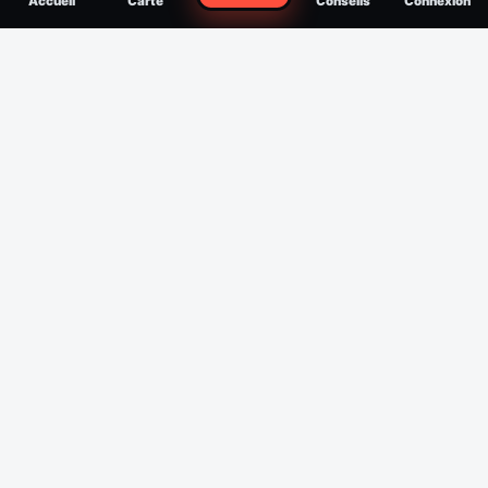
Accueil
Carte
Conseils
Connexion
reconnaître, soigner, quand consulter
Filtres
Affichage des 30 derniers jours
Période
Espèce
Intensité min
1
/5
Intensité max
5
/5
Appliquer