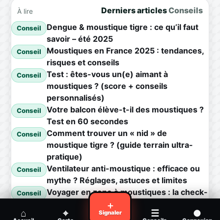
Derniers articles
Conseils
À lire
Dengue & moustique tigre : ce qu’il faut
Conseil
savoir – été 2025
Moustiques en France 2025 : tendances,
Conseil
risques et conseils
Test : êtes-vous un(e) aimant à
Conseil
moustiques ? (score + conseils
personnalisés)
Votre balcon élève-t-il des moustiques ?
Conseil
Test en 60 secondes
Comment trouver un « nid » de
Conseil
moustique tigre ? (guide terrain ultra-
pratique)
Ventilateur anti-moustique : efficace ou
Conseil
mythe ? Réglages, astuces et limites
Voyager en zone à moustiques : la check-
Conseil
list avant départ
＋
⌂
⌖
☰
●
Signaler
Piqûre de moustique infectée :
Conseil