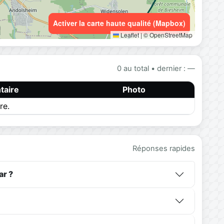
Activer la carte haute qualité (Mapbox)
Leaflet
|
© OpenStreetMap
0 au total • dernier : —
aire
Photo
re.
Réponses rapides
ar ?