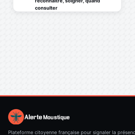
reconnaître, soigner, quand
consulter
Plateforme citoyenne française pour signaler la présen