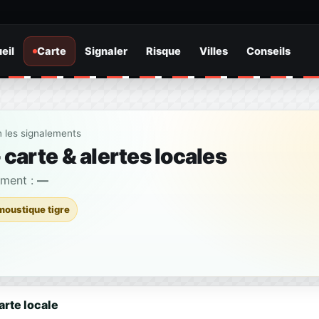
eil
Carte
Signaler
Risque
Villes
Conseils
n les signalements
carte & alertes locales
ement :
—
moustique tigre
arte locale