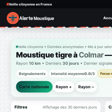
Veille citoyenne en France
Accu
Veille citoyenne • Données anonymisées • Mis à jour selo
Moustique tigre à
Colmar
— 
Rayon
10 km
• Derniers
30 jours
• Dernier signal
0
signalements
Intensité moyenne
0.0
/5
Focus 
Carte nationale
Rayon +
Rayon −
Filtres
C
Affichage des 30 derniers jours