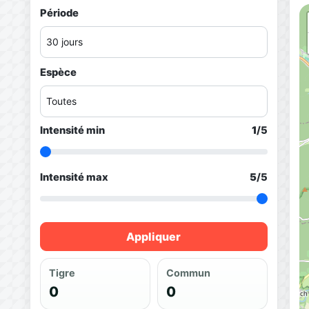
Période
Espèce
Intensité min
1
/5
Intensité max
5
/5
Appliquer
Tigre
Commun
0
0