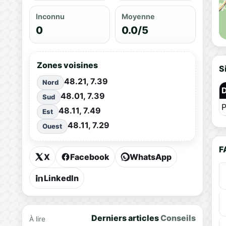
Inconnu
Moyenne
0
0.0/5
Zones voisines
S
48.21, 7.39
Nord
48.01, 7.39
Sud
P
48.11, 7.49
Est
48.11, 7.29
Ouest
F
X
Facebook
WhatsApp
LinkedIn
Derniers articles
Conseils
À lire