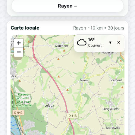
Rayon −
Carte locale
Rayon ~10 km • 30 jours
16°
×
+
▾
Couvert
−