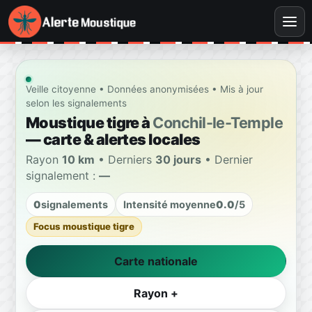
Veille citoyenne • Données anonymisées • Mis à jour
selon les signalements
Moustique tigre à
Conchil-le-Temple
— carte & alertes locales
Rayon
10 km
• Derniers
30 jours
• Dernier
signalement :
—
0
signalements
Intensité moyenne
0.0
/5
Focus moustique tigre
Carte nationale
Rayon +