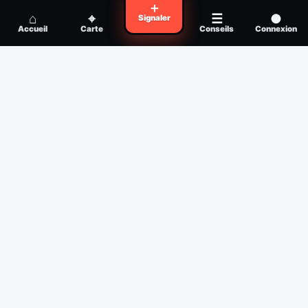
Voyager en zone à moustiques : la check-
＋
Conseil
⌂
⌖
☰
●
Signaler
list avant départ
Accueil
Carte
Conseils
Connexion
Piqûre de moustique infectée :
Conseil
reconnaître, soigner, quand consulter
Filtres
Affichage des 30 derniers jours
Période
Espèce
Intensité min
1
/5
Intensité max
5
/5