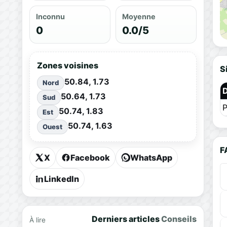
Inconnu
Moyenne
0
0.0/5
Zones voisines
S
50.84, 1.73
Nord
50.64, 1.73
Sud
P
50.74, 1.83
Est
50.74, 1.63
Ouest
F
X
Facebook
WhatsApp
LinkedIn
Derniers articles
Conseils
À lire