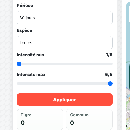
Période
Espèce
Intensité min
1
/5
Intensité max
5
/5
Appliquer
Tigre
Commun
0
0