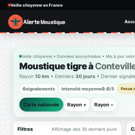
Veille citoyenne en France
Accu
Veille citoyenne • Données anonymisées • Mis à jour selo
Moustique tigre à
Contevill
Rayon
10 km
• Derniers
30 jours
• Dernier signal
0
signalements
Intensité moyenne
0.0
/5
Focus 
Carte nationale
Rayon +
Rayon −
Filtres
C
Affichage des 30 derniers jours