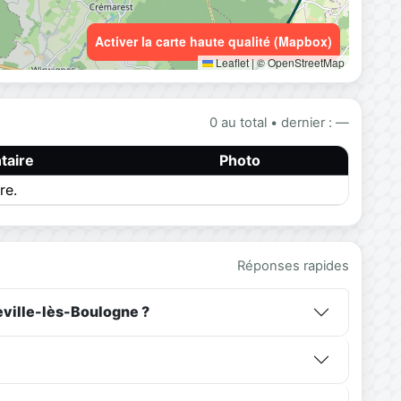
Activer la carte haute qualité (Mapbox)
Leaflet
|
© OpenStreetMap
0 au total • dernier : —
aire
Photo
re.
Réponses rapides
eville-lès-Boulogne ?