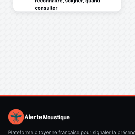
reconnaître, soigner, quand
consulter
Plateforme citoyenne française pour signaler la présen