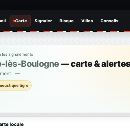
eil
Carte
Signaler
Risque
Villes
Conseils
n les signalements
e-lès-Boulogne
— carte & alertes
ement :
—
moustique tigre
arte locale