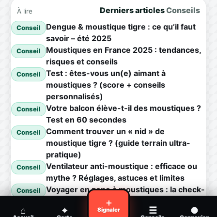
Derniers articles
Conseils
À lire
Dengue & moustique tigre : ce qu’il faut
Conseil
savoir – été 2025
Moustiques en France 2025 : tendances,
Conseil
risques et conseils
Test : êtes-vous un(e) aimant à
Conseil
moustiques ? (score + conseils
personnalisés)
Votre balcon élève-t-il des moustiques ?
Conseil
Test en 60 secondes
Comment trouver un « nid » de
Conseil
moustique tigre ? (guide terrain ultra-
pratique)
Ventilateur anti-moustique : efficace ou
Conseil
mythe ? Réglages, astuces et limites
Voyager en zone à moustiques : la check-
Conseil
list avant départ
＋
⌂
⌖
☰
●
Signaler
Piqûre de moustique infectée :
Conseil