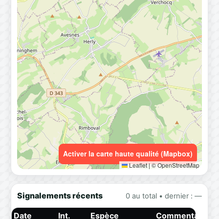
Activer la carte haute qualité (Mapbox)
Leaflet
|
© OpenStreetMap
Signalements récents
0 au total • dernier : —
Date
Int.
Espèce
Commentaire