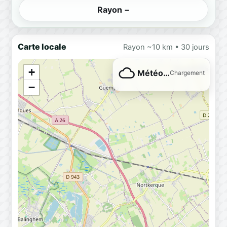
Rayon −
Carte locale
Rayon ~10 km • 30 jours
+
Météo…
Chargement
−