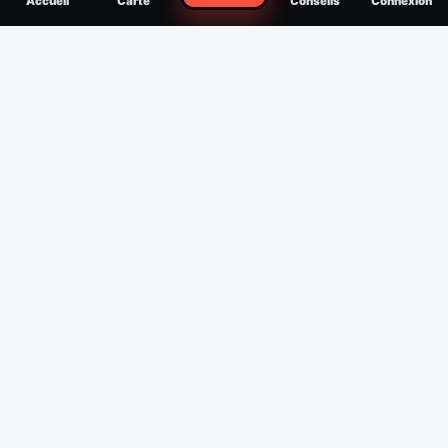
Accueil
Carte
Conseils
Connexion
reconnaître, soigner, quand consulter
Filtres
Affichage des 30 derniers jours
Période
Espèce
Intensité min
1
/5
Intensité max
5
/5
Appliquer