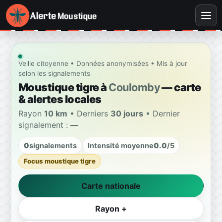
Veille citoyenne • Données anonymisées • Mis à jour
selon les signalements
Moustique tigre à
Coulomby
— carte
& alertes locales
Rayon
10 km
• Derniers
30 jours
• Dernier
signalement :
—
0
signalements
Intensité moyenne
0.0
/5
Focus moustique tigre
Carte nationale
Rayon +