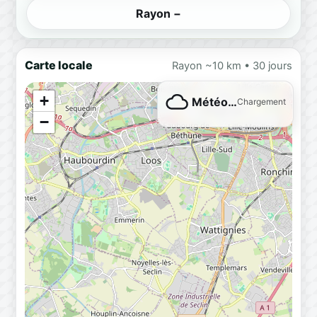
Rayon −
Carte locale
Rayon ~10 km • 30 jours
+
Météo…
Chargement
−