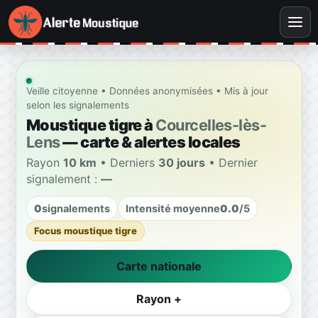
Veille citoyenne • Données anonymisées • Mis à jour
selon les signalements
Moustique tigre à
Courcelles-lès-
Lens
— carte & alertes locales
Rayon
10 km
• Derniers
30 jours
• Dernier
signalement :
—
0
signalements
Intensité moyenne
0.0
/5
Focus moustique tigre
Carte nationale
Rayon +