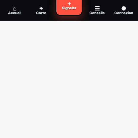
Voyager en zone à moustiques : la check-
＋
Conseil
⌂
⌖
☰
●
Signaler
list avant départ
Accueil
Carte
Conseils
Connexion
Piqûre de moustique infectée :
Conseil
reconnaître, soigner, quand consulter
Filtres
Affichage des 30 derniers jours
Période
Espèce
Intensité min
1
/5
Intensité max
5
/5