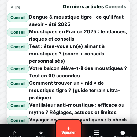
Derniers articles
Conseils
À lire
Dengue & moustique tigre : ce qu’il faut
Conseil
savoir – été 2025
Moustiques en France 2025 : tendances,
Conseil
risques et conseils
Test : êtes-vous un(e) aimant à
Conseil
moustiques ? (score + conseils
personnalisés)
Votre balcon élève-t-il des moustiques ?
Conseil
Test en 60 secondes
Comment trouver un « nid » de
Conseil
moustique tigre ? (guide terrain ultra-
pratique)
Ventilateur anti-moustique : efficace ou
Conseil
mythe ? Réglages, astuces et limites
Voyager en zone à moustiques : la check-
Conseil
list avant départ
＋
⌂
⌖
☰
●
Signaler
Piqûre de moustique infectée :
Conseil