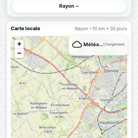
Rayon −
Carte locale
Rayon ~10 km • 30 jours
+
Météo…
Chargement
−