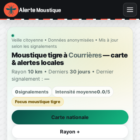
Veille citoyenne • Données anonymisées • Mis à jour
selon les signalements
Moustique tigre à
Courrières
— carte
& alertes locales
Rayon
10 km
• Derniers
30 jours
• Dernier
signalement :
—
0
signalements
Intensité moyenne
0.0
/5
Focus moustique tigre
Carte nationale
Rayon +