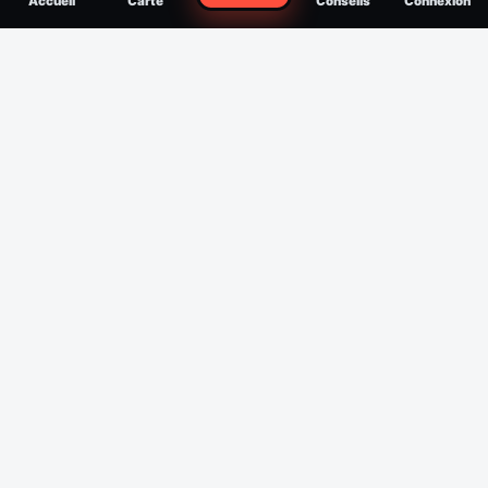
Accueil
Carte
Conseils
Connexion
reconnaître, soigner, quand consulter
Filtres
Affichage des 30 derniers jours
Période
Espèce
Intensité min
1
/5
Intensité max
5
/5
Appliquer